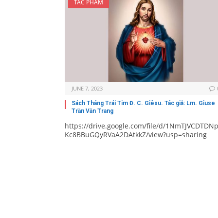
TÁC PHẨM
JUNE 7, 2023
Sách Tháng Trái Tim Đ. C. Giêsu. Tác giả: Lm. Giuse
Trần Văn Trang
https://drive.google.com/file/d/1NmTJVCDTDN
Kc8BBuGQyRVaA2DAtkkZ/view?usp=sharing