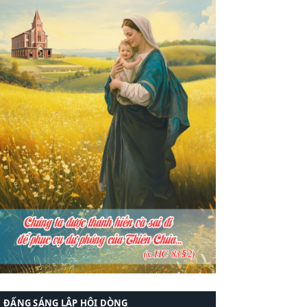
ĐẤNG SÁNG LẬP HỘI DÒNG