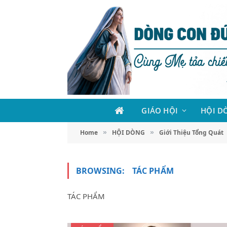
GIÁO HỘI
HỘI D
Home
HỘI DÒNG
Giới Thiệu Tổng Quát
»
»
BROWSING:
TÁC PHẨM
TÁC PHẨM