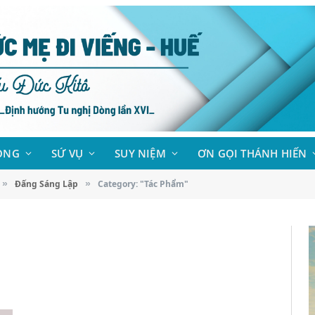
ÒNG
SỨ VỤ
SUY NIỆM
ƠN GỌI THÁNH HIẾN
Đấng Sáng Lập
Category: "Tác Phẩm"
»
»