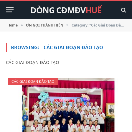
DÒNG CĐMĐV
HUẾ
Home
ƠN GỌI THÁNH HIẾN
Category: "Các Giai Đoạn Đào Tạo"
»
»
BROWSING:
CÁC GIAI ĐOẠN ĐÀO TẠO
CÁC GIAI ĐOẠN ĐÀO TẠO
CÁC GIAI ĐOẠN ĐÀO TẠO