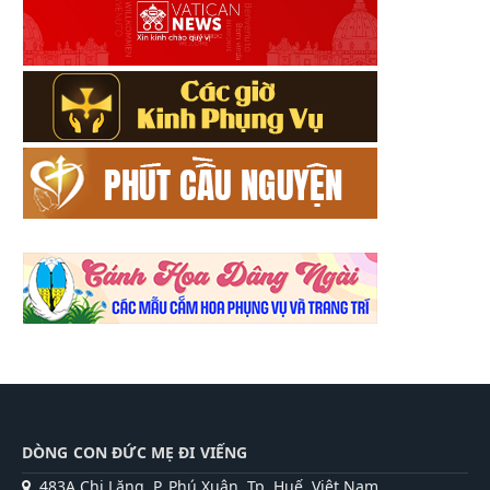
DÒNG CON ĐỨC MẸ ĐI VIẾNG
483A Chi Lăng, P. Phú Xuân, Tp. Huế, Việt Nam