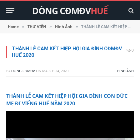
DÒNG CĐMĐV
HUẾ
Home
THƯ VIỆN
Hình Ảnh
THÁNH LỄ CAM KẾT HIỆP HỘI GIA ĐÌNH CĐMĐV HUẾ 2020
»
»
»
THÁNH LỄ CAM KẾT HIỆP HỘI GIA ĐÌNH CĐMĐV
0
HUẾ 2020
BY
DÒNG CĐMĐV
ON
MARCH 24, 2020
HÌNH ẢNH
THÁNH LỄ CAM KẾT HIỆP HỘI GIA ĐÌNH CON ĐỨC
MẸ ĐI VIẾNG HUẾ NĂM 2020