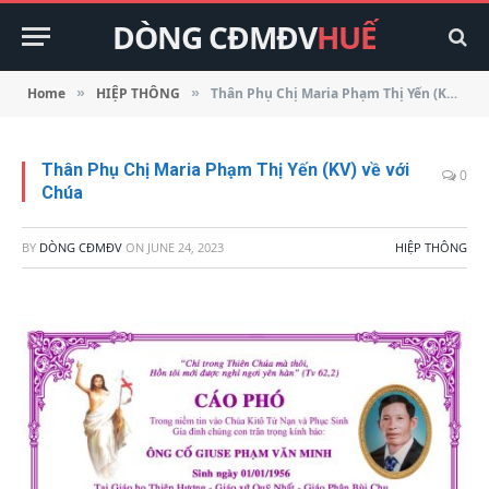
DÒNG CĐMĐV
HUẾ
Home
HIỆP THÔNG
Thân Phụ Chị Maria Phạm Thị Yến (KV) về với Chúa
»
»
Thân Phụ Chị Maria Phạm Thị Yến (KV) về với
0
Chúa
BY
DÒNG CĐMĐV
ON
JUNE 24, 2023
HIỆP THÔNG