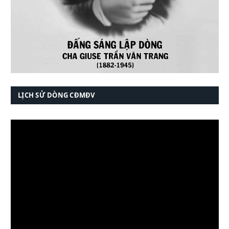
LỊCH SỬ DÒNG CĐMĐV