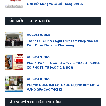
Lịch Bổn Mạng và Lễ Giỗ Tháng 6/2026
BÀI MỚI
XEM NHIỀU
AUGUST 9, 2026
Thánh Lễ Tạ Ơn Và Nghi Thức Làm Phép Nhà Tại
Cộng Đoàn Phaolô – Phù Lương
AUGUST 9, 2026
Chết Đi Để Sinh Nhiều Hoa Trái – THÁNH LÔ-REN-
XÔ, PHÓ TẾ, TỬ ĐẠO (10/8/2026)
AUGUST 8, 2026
CHỨNG NHÂN ĐẠI HỘI HÀNH HƯƠNG ĐỨC MẸ LA
VANG QUA CÁC THỜI KÌ
CẦU NGUYỆN CHO CÁC LINH HỒN