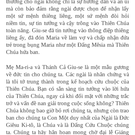
thưởng cho ngài không chỉ là sự hướng dẫn và an ủi
mà còn bảo đảm rằng ngài được chọn để nhận lấy
một sứ mệnh thiêng liêng, một sứ mệnh đòi hỏi
niềm tin, sự tin tưởng và cậy trông vào Thiên Chúa
toàn năng. Giu-se đã tin tưởng vào thông điệp thiêng
liêng ấy, đã đón Maria về làm vợ và chấp nhận đứa
trẻ trong bụng Maria như một Đấng Mêsia mà Thiên
Chúa hứa ban.
Mẹ Ma-ri-a và Thánh Cả Giu-se là một mẫu gương
về đức tin cho chúng ta. Các ngài là nhân chứng và
là tôi tớ trung thành trong kế hoạch cứu chuộc của
Thiên Chúa. Bạn có sẵn sàng tin tưởng vào lời hứa
của Thiên Chúa, ngay cả khi đối mặt với những trắc
trở và vấn đề nan giải trong cuộc sống không? Thiên
Chúa không bao giờ bỏ rơi chúng ta, nhưng còn trao
ban cho chúng ta Con Một duy nhất của Ngài là Đức
Giêsu Ki-tô, là Chúa và là Đấng Cứu Chuộc chúng
ta. Chúng ta hãy hân hoan mong chờ đại lễ Giáng