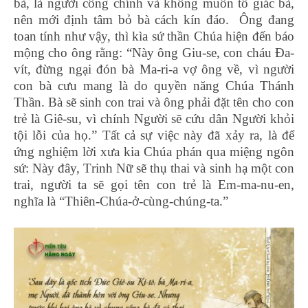
bà, là người công chính và không muốn tố giác bà,
nên mới định tâm bỏ bà cách kín đáo. Ông đang
toan tính như vậy, thì kìa sứ thần Chúa hiện đến báo
mộng cho ông rằng: “Này ông Giu-se, con cháu Đa-
vít, đừng ngại đón bà Ma-ri-a vợ ông về, vì người
con bà cưu mang là do quyền năng Chúa Thánh
Thần. Bà sẽ sinh con trai và ông phải đặt tên cho con
trẻ là Giê-su, vì chính Người sẽ cứu dân Người khỏi
tội lỗi của họ.” Tất cả sự việc này đã xảy ra, là để
ứng nghiệm lời xưa kia Chúa phán qua miệng ngôn
sứ: Này đây, Trinh Nữ sẽ thụ thai và sinh hạ một con
trai, người ta sẽ gọi tên con trẻ là Em-ma-nu-en,
nghĩa là “Thiên-Chúa-ở-cùng-chúng-ta.”