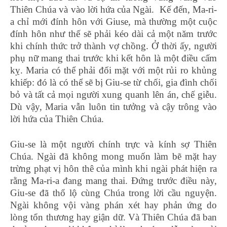
Thiên Chúa và vào lời hứa của Ngài. Kế đến, Ma-ri-
a chỉ mới đính hôn với Giuse, mà thường một cuộc
đính hôn như thế sẽ phải kéo dài cả một năm trước
khi chính thức trở thành vợ chồng. Ở thời ấy, người
phụ nữ mang thai trước khi kết hôn là một điều cấm
kỵ. Maria có thể phải đối mặt với một rủi ro khủng
khiếp: đó là có thể sẽ bị Giu-se từ chối, gia đình chối
bỏ và tất cả mọi người xung quanh lên án, chế giễu.
Dù vậy, Maria vẫn luôn tin tưởng và cậy trông vào
lời hứa của Thiên Chúa.
Giu-se là một người chính trực và kính sợ Thiên
Chúa. Ngài đã không mong muốn làm bẽ mặt hay
trừng phạt vị hôn thê của mình khi ngài phát hiện ra
rằng Ma-ri-a đang mang thai. Đứng trước điều này,
Giu-se đã thổ lộ cùng Chúa trong lời cầu nguyện.
Ngài không vội vàng phán xét hay phản ứng do
lòng tổn thương hay giận dữ. Và Thiên Chúa đã ban