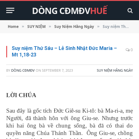
DÒNG CĐMĐV
HUẾ
Home
SUY NIỆM
Suy Niệm Hằng Ngày
Suy niệm Thứ Sáu – Lễ Sinh Nhật Đức Maria – Mt 1,18-23
»
»
»
Suy niệm Thứ Sáu – Lễ Sinh Nhật Đức Maria –
0
Mt 1,18-23
BY
DÒNG CĐMĐV
ON
SEPTEMBER 7, 2023
SUY NIỆM HẰNG NGÀY
LỜI CHÚA
Sau đây là gốc tích Đức Giê-su Ki-tô: bà Ma-ri-a, mẹ
Người, đã thành hôn với ông Giu-se. Nhưng trước
khi hai ông bà về chung sống, bà đã có thai do
quyền năng Chúa Thánh Thần. Ông Giu-se, chồng