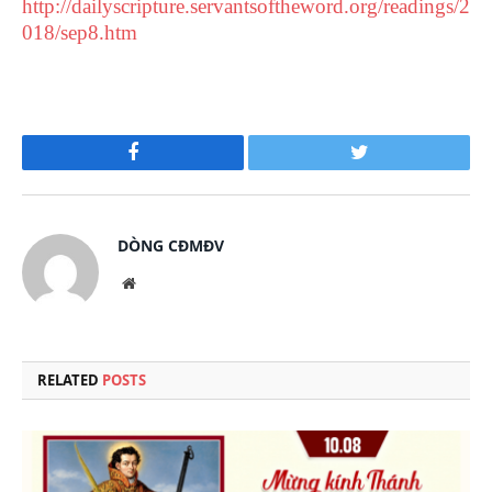
http://dailyscripture.servantsoftheword.org/readings/2
018/sep8.htm
Facebook
Twitter
DÒNG CĐMĐV
Website
RELATED
POSTS