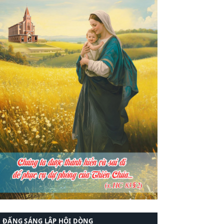
ĐẤNG SÁNG LẬP HỘI DÒNG