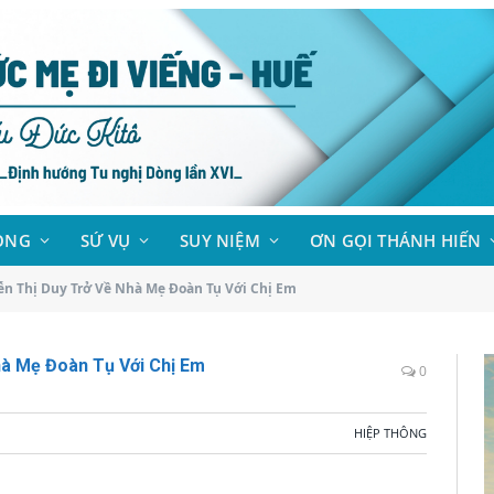
ÒNG
SỨ VỤ
SUY NIỆM
ƠN GỌI THÁNH HIẾN
n Thị Duy Trở Về Nhà Mẹ Đoàn Tụ Với Chị Em
hà Mẹ Đoàn Tụ Với Chị Em
0
HIỆP THÔNG