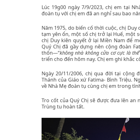
Lúc 19g00 ngày 7/9/2023, chị em tại Nh
đoàn tụ với chị em đã an nghỉ sau bao nă
Năm 1975, do biến cố thời cuộc, chị Duy 
tạm yên ổn, một số chị trở lại Huế, một số
chị Duy kiên quyết ở lại Miền Nam để mở
Quý Chị đã gầy dựng nên cộng đoàn Fati
thốn—“
không nhà không cửa cơ cực là thế
triển cho đến hôm nay. Chị em ghi khắc c
Ngày 20/11/2006, chị qua đời tại cộng đ
Thánh của Giáo xứ Fatima- Bình Triệu. Ng
về Nhà Mẹ đoàn tụ cùng chị em trong tì
Tro cốt của Quý Chị sẽ được đưa lên an 
Trùng tu hoàn tất.