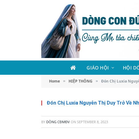
GIÁO HỘI
HỘI D
Home
HIỆP THÔNG
Đón Chị Luxia Nguyễ
»
»
Đón Chị Luxia Nguyễn Thị Duy Trở Về N
BY
DÒNG CĐMĐV
ON
SEPTEMBER 8, 2023