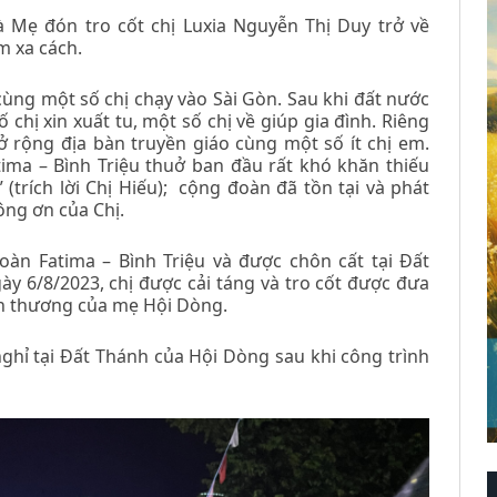
à Mẹ đón tro cốt chị Luxia Nguyễn Thị Duy trở về
m xa cách.
cùng một số chị chạy vào Sài Gòn. Sau khi đất nước
 chị xin xuất tu, một số chị về giúp gia đình. Riêng
 rộng địa bàn truyền giáo cùng một số ít chị em.
ma – Bình Triệu thuở ban đầu rất khó khăn thiếu
” (trích lời Chị Hiếu); cộng đoàn đã tồn tại và phát
ông ơn của Chị.
oàn Fatima – Bình Triệu và được chôn cất tại Đất
ày 6/8/2023, chị được cải táng và tro cốt được đưa
nh thương của mẹ Hội Dòng.
nghỉ tại Đất Thánh của Hội Dòng sau khi công trình