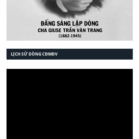
LỊCH SỬ DÒNG CĐMĐV