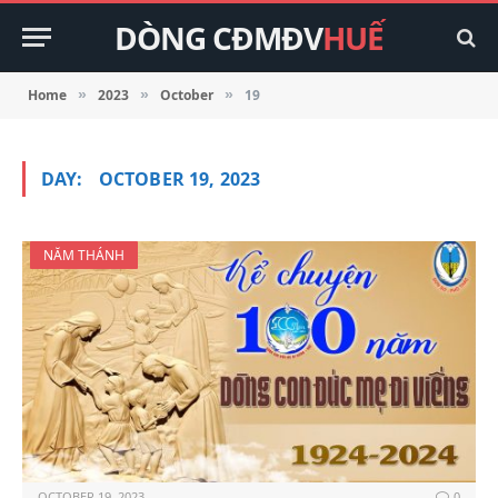
DÒNG CĐMĐV
HUẾ
Home
2023
October
19
»
»
»
DAY:
OCTOBER 19, 2023
NĂM THÁNH
OCTOBER 19, 2023
0