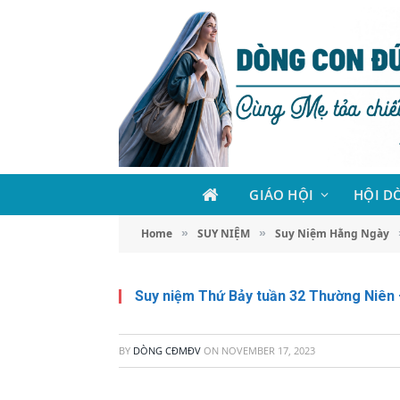
GIÁO HỘI
HỘI D
Home
SUY NIỆM
Suy Niệm Hằng Ngày
»
»
Suy niệm Thứ Bảy tuần 32 Thường Niên 
BY
DÒNG CĐMĐV
ON
NOVEMBER 17, 2023