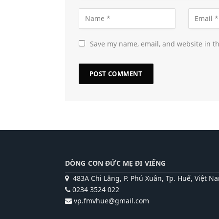
Save my name, email, and website in th
DÒNG CON ĐỨC MẸ ĐI VIẾNG
483A Chi Lăng, P. Phú Xuân, Tp. Huế, Việt N
0234 3524 022
vp.fmvhue@gmail.com