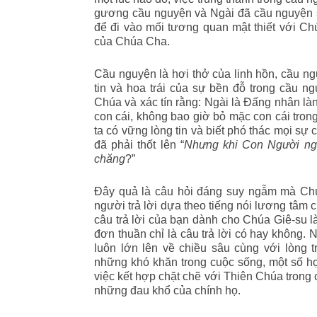
gương cầu nguyện và Ngài đã cầu nguyện s
để đi vào mối tương quan mật thiết với C
của Chúa Cha.
Cầu nguyện là hơi thở của linh hồn, cầu n
tin và hoa trái của sự bền đỗ trong cầu n
Chúa và xác tín rằng: Ngài là Đấng nhân là
con cái, không bao giờ bỏ mặc con cái tron
ta có vững lòng tin và biết phó thác mọi s
đã phải thốt lên “
Nhưng khi Con Người ngự 
chăng
?”
Đây quả là câu hỏi đáng suy ngẫm mà Chúa
người trả lời dựa theo tiếng nói lương tâm c
câu trả lời của bạn dành cho Chúa Giê-su là
đơn thuần chỉ là câu trả lời có hay không. N
luôn lớn lên về chiều sâu cùng với lòng t
những khó khăn trong cuộc sống, một số họ
việc kết hợp chặt chẽ với Thiên Chúa trong 
những đau khổ của chính họ.