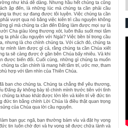
 dường như khá dễ dàng. Nhưng hầu hết chúng ta cũng
hách ập đến, là những lúc mà chúng ta cần phải cầu
úng ta thực sự đang được tôi luyện. Việc chúng ta cần
 phải vượt qua nó bằng việc kiên trì cầu nguyện không
hững gì mà chúng ta cần đến Đấng làm được mọi sự là
ười Cha giàu lòng thương xót, luôn thấu suốt mọi tâm
g ta phải cầu nguyện với Ngài? Việc bền bỉ trong cầu
, nhưng là cho chính chúng ta. Với cách đó, chúng ta
 tự mình làm được gì cả, rằng chúng ta cần Chúa xiết
ng ta sẽ càng được ở gần bên Chúa bấy nhiêu. Và khi
n được biến đổi. Cuối cùng, những gì chúng ta muốn
 chúng ta cần chính là mang hết tâm trí, ước mơ, tham
 phù hợp với tầm nhìn của Thiên Chúa.
đã ban cho chúng ta. Chúng ta chẳng thể yêu thương,
ếu Đấng ấy không bày tỏ chính mình trước tiên với tình
chúng ta khao khát được lớn lên và kiên trì về đức tin
g đức tin bằng chính Lời Chúa là điều thật quan trọng
n sủng của Chúa qua lời cầu nguyện.
 làm bạn gục ngã, bạn thường bám víu và đặt hy vọng
ức tin luôn chờ đợi và hy vọng sẽ được chữa lành và