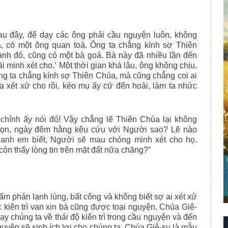
u đây, để dạy các ông phải cầu nguyện luôn, không
a, có một ông quan toà. Ông ta chẳng kính sợ Thiên
hành đó, cũng có một bà goá. Bà này đã nhiều lần đến
ài minh xét cho.’ Một thời gian khá lâu, ông không chịu.
ng ta chẳng kính sợ Thiên Chúa, mà cũng chẳng coi ai
ta xét xử cho rồi, kẻo mụ ấy cứ đến hoài, làm ta nhức
chính ấy nói đó! Vậy chẳng lẽ Thiên Chúa lại không
họn, ngày đêm hằng kêu cứu với Người sao? Lẽ nào
anh em biết, Người sẽ mau chóng minh xét cho họ.
n thấy lòng tin trên mặt đất nữa chăng?”
thẩm phán lạnh lùng, bất công và không biết sợ ai xét xử
ệc kiên trì van xin bà cũng được toại nguyện. Chúa Giê-
y chúng ta về thái độ kiên trì trong cầu nguyện và đến
nguyện sẽ sinh ích lợi cho chúng ta. Chúa Giê-su là mẫu