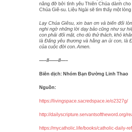
nâng đỡ bởi tình yêu Thiên Chúa dành cho
Chúa Giê-su. Liệu Ngài sẽ tìm thấy một lòng
Lạy Chúa Giêsu, xin ban ơn và biến đổi lò
nghi ngờ những lời dạy bảo cũng như sự hiệ
con phải đối mặt, cho dù thử thách, khó khă
là Đấng yêu thương và hằng an ủi con, là 
của cuộc đời con. Amen.
—–//——//—–
Biên dịch: Nhóm Bạn Đường Linh Thao
Nguồn:
https://livingspace.sacredspace.ie/o2327g/
http://dailyscripture.servantsoftheword.org/
https://mycatholic.life/books/catholic-daily-r