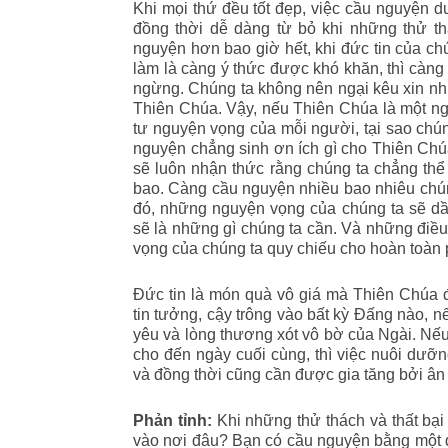
Khi mọi thứ đều tốt đẹp, việc cầu nguyện
đồng thời dễ dàng từ bỏ khi những thử t
nguyện hơn bao giờ hết, khi đức tin của ch
làm là càng ý thức được khó khăn, thì càng
ngừng. Chúng ta không nên ngại kêu xin n
Thiên Chúa. Vậy, nếu Thiên Chúa là một ng
tư nguyện vọng của mỗi người, tại sao chún
nguyện chẳng sinh ơn ích gì cho Thiên Chúa
sẽ luôn nhận thức rằng chúng ta chẳng thể
bao. Càng cầu nguyện nhiều bao nhiêu chú
đó, những nguyện vọng của chúng ta sẽ dầ
sẽ là những gì chúng ta cần. Và những điều
vọng của chúng ta quy chiếu cho hoàn toàn
Đức tin là món quà vô giá mà Thiên Chúa 
tin tưởng, cậy trông vào bất kỳ Đấng nào, n
yêu và lòng thương xót vô bờ của Ngài. Nếu 
cho đến ngày cuối cùng, thì việc nuôi dưỡn
và đồng thời cũng cần được gia tăng bởi â
Phản tỉnh:
Khi những thử thách và thất bại
vào nơi đâu? Bạn có cầu nguyện bằng một đ