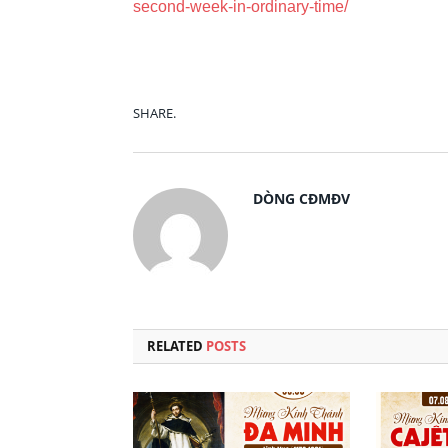
second-week-in-ordinary-time/
SHARE.
DÒNG CĐMĐV
RELATED
POSTS