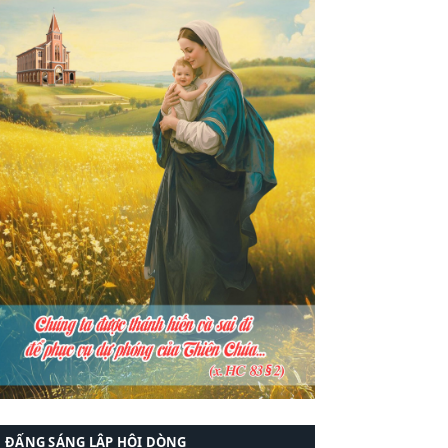
ĐẤNG SÁNG LẬP HỘI DÒNG