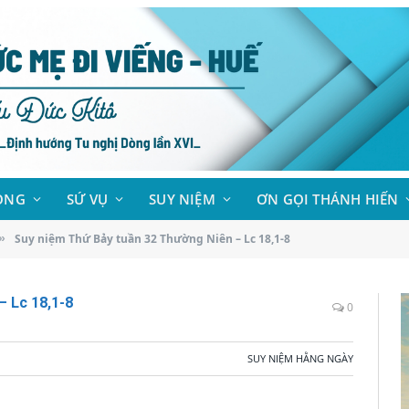
ÒNG
SỨ VỤ
SUY NIỆM
ƠN GỌI THÁNH HIẾN
Suy niệm Thứ Bảy tuần 32 Thường Niên – Lc 18,1-8
»
– Lc 18,1-8
0
SUY NIỆM HẰNG NGÀY