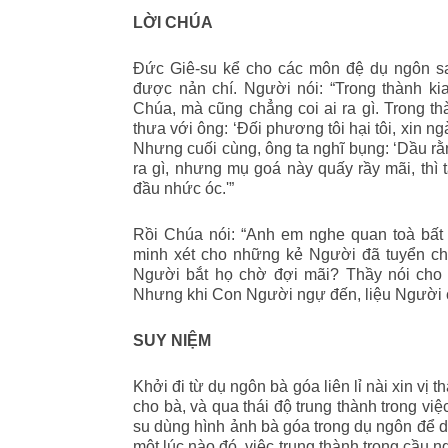
LỜI CHÚA
Đức Giê-su kể cho các môn đệ dụ ngôn sa
được nản chí. Người nói: “Trong thành ki
Chúa, mà cũng chẳng coi ai ra gì. Trong t
thưa với ông: ‘Đối phương tôi hại tôi, xin ng
Nhưng cuối cùng, ông ta nghĩ bụng: ‘Dầu rằ
ra gì, nhưng mụ goá này quấy rầy mãi, thì 
đầu nhức óc.'”
Rồi Chúa nói: “Anh em nghe quan toà bất 
minh xét cho những kẻ Người đã tuyển c
Người bắt họ chờ đợi mãi? Thầy nói cho 
Nhưng khi Con Người ngự đến, liệu Người cò
SUY NIỆM
Khởi đi từ dụ ngôn bà góa liên lỉ nài xin vị 
cho bà, và qua thái độ trung thành trong vi
su dùng hình ảnh bà góa trong dụ ngôn để dạ
một lúc nào đó, việc trung thành trong cầu 