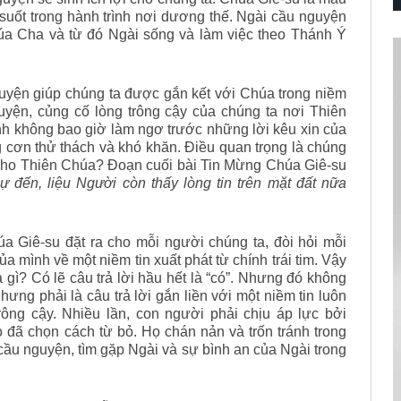
uốt trong hành trình nơi dương thế. Ngài cầu nguyện
húa Cha và từ đó Ngài sống và làm việc theo Thánh Ý
guyện giúp chúng ta được gắn kết với Chúa trong niềm
guyện, củng cố lòng trông cậy của chúng ta nơi Thiên
nh không bao giờ làm ngơ trước những lời kêu xin của
g cơn thử thách và khó khăn. Điều quan trọng là chúng
ự cho Thiên Chúa? Đoạn cuối bài Tin Mừng Chúa Giê-su
đến, liệu Người còn thấy lòng tin trên mặt đất nữa
 Giê-su đặt ra cho mỗi người chúng ta, đòi hỏi mỗi
ủa mình về một niềm tin xuất phát từ chính trái tim. Vậy
 gì? Có lẽ câu trả lời hầu hết là “có”. Nhưng đó không
hưng phải là câu trả lời gắn liền với một niềm tin luôn
rông cậy. Nhiều lần, con người phải chịu áp lực bởi
 đã chọn cách từ bỏ. Họ chán nản và trốn tránh trong
cầu nguyện, tìm gặp Ngài và sự bình an của Ngài trong