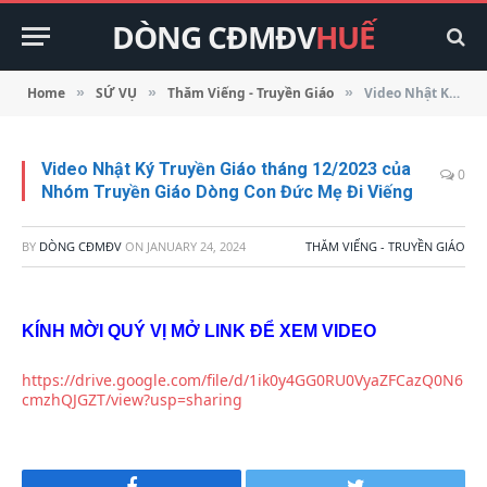
DÒNG CĐMĐV
HUẾ
Home
SỨ VỤ
Thăm Viếng - Truyền Giáo
Video Nhật Ký Truyền Giáo tháng 12/2023 của Nhóm Truyền Giáo Dòng Con Đức Mẹ Đi Viếng
»
»
»
Video Nhật Ký Truyền Giáo tháng 12/2023 của
0
Nhóm Truyền Giáo Dòng Con Đức Mẹ Đi Viếng
BY
DÒNG CĐMĐV
ON
JANUARY 24, 2024
THĂM VIẾNG - TRUYỀN GIÁO
KÍNH MỜI QUÝ VỊ MỞ LINK ĐỂ XEM VIDEO
https://drive.google.com/file/d/1ik0y4GG0RU0VyaZFCazQ0N6
cmzhQJGZT/view?usp=sharing