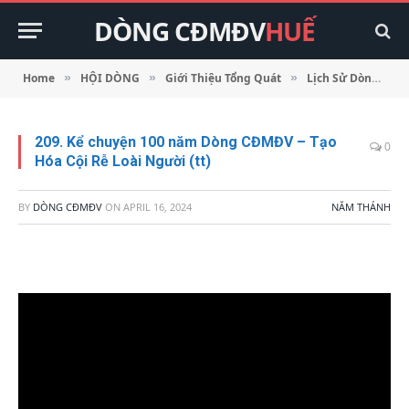
DÒNG CĐMĐV
HUẾ
Home
HỘI DÒNG
Giới Thiệu Tổng Quát
Lịch Sử Dòng
»
»
»
»
209. Kể chuyện 100 năm Dòng CĐMĐV – Tạo
0
Hóa Cội Rễ Loài Người (tt)
BY
DÒNG CĐMĐV
ON
APRIL 16, 2024
NĂM THÁNH