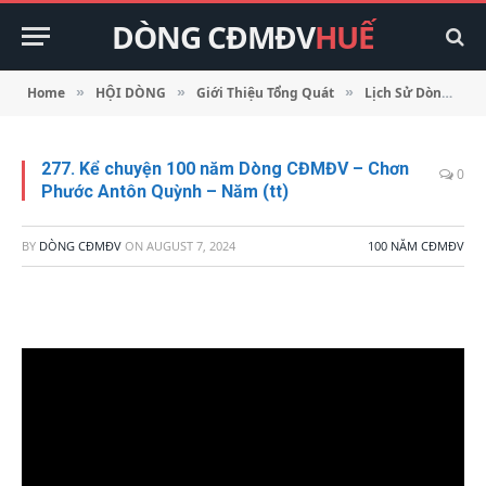
DÒNG CĐMĐV
HUẾ
Home
HỘI DÒNG
Giới Thiệu Tổng Quát
Lịch Sử Dòng
»
»
»
»
277. Kể chuyện 100 năm Dòng CĐMĐV – Chơn
0
Phước Antôn Quỳnh – Năm (tt)
BY
DÒNG CĐMĐV
ON
AUGUST 7, 2024
100 NĂM CĐMĐV