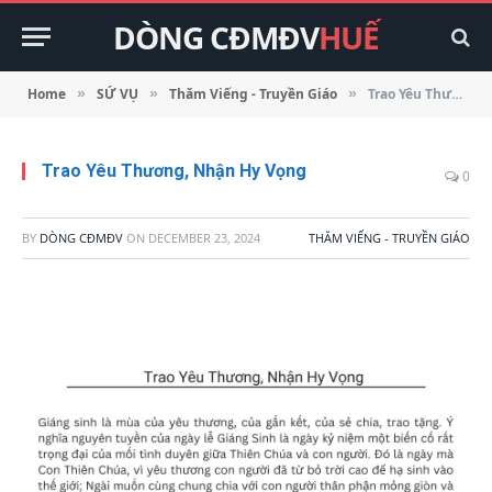
DÒNG CĐMĐV
HUẾ
Home
SỨ VỤ
Thăm Viếng - Truyền Giáo
Trao Yêu Thương, Nhận Hy Vọng
»
»
»
Trao Yêu Thương, Nhận Hy Vọng
0
BY
DÒNG CĐMĐV
ON
DECEMBER 23, 2024
THĂM VIẾNG - TRUYỀN GIÁO