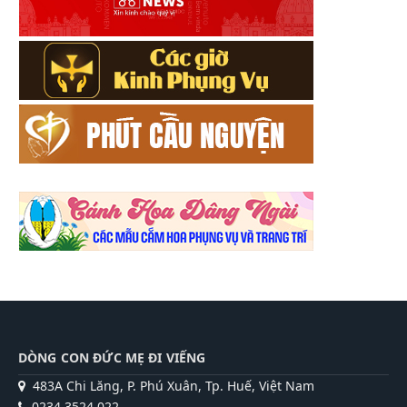
DÒNG CON ĐỨC MẸ ĐI VIẾNG
483A Chi Lăng, P. Phú Xuân, Tp. Huế, Việt Nam
0234 3524 022