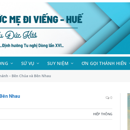
ÒNG
SỨ VỤ
SUY NIỆM
ƠN GỌI THÁNH HIẾN
ánh – Bên Chúa và Bên Nhau
 Bên Nhau
0
HIỆP THÔNG