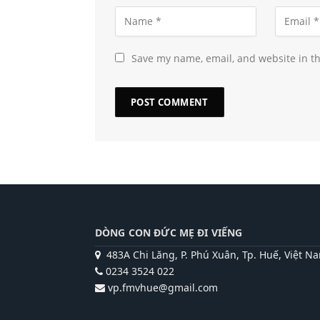
Save my name, email, and website in th
DÒNG CON ĐỨC MẸ ĐI VIẾNG
483A Chi Lăng, P. Phú Xuân, Tp. Huế, Việt N
0234 3524 022
vp.fmvhue@gmail.com