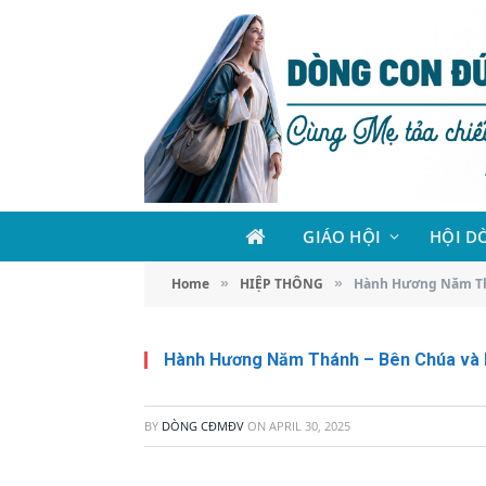
GIÁO HỘI
HỘI D
Home
HIỆP THÔNG
Hành Hương Năm Th
»
»
Hành Hương Năm Thánh – Bên Chúa và
BY
DÒNG CĐMĐV
ON
APRIL 30, 2025