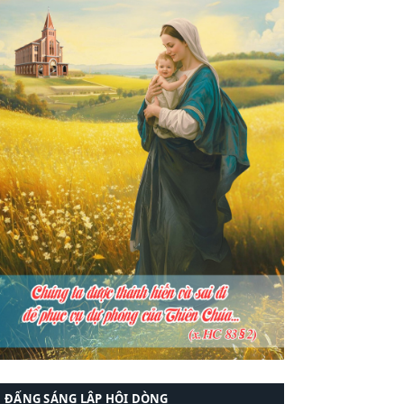
ĐẤNG SÁNG LẬP HỘI DÒNG