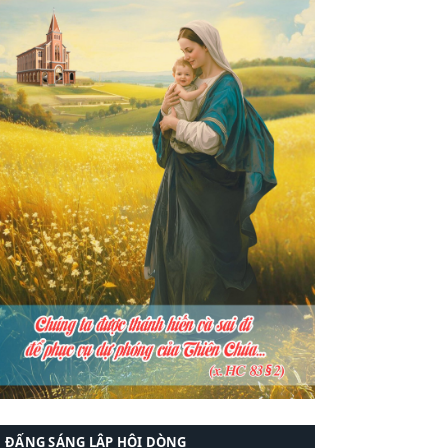
ĐẤNG SÁNG LẬP HỘI DÒNG