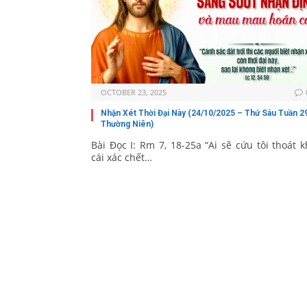
OCTOBER 23, 2025
Nhận Xét Thời Đại Này (24/10/2025 – Thứ Sáu Tuần 2
Thường Niên)
Bài Ðọc I: Rm 7, 18-25a “Ai sẽ cứu tôi thoát k
cái xác chết…