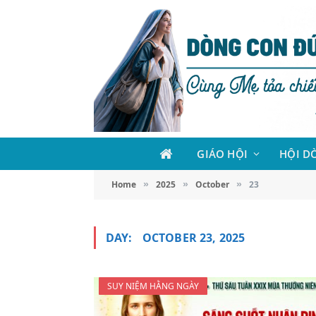
GIÁO HỘI
HỘI D
Home
2025
October
23
»
»
»
DAY:
OCTOBER 23, 2025
SUY NIỆM HẰNG NGÀY