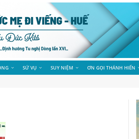
ÒNG
SỨ VỤ
SUY NIỆM
ƠN GỌI THÁNH HIẾN