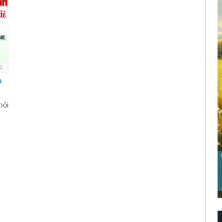
0
9
hỏi