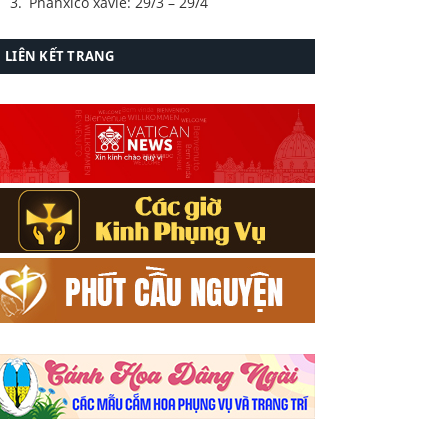
Phanxicô xavie: 29/3 – 29/4
LIÊN KẾT TRANG