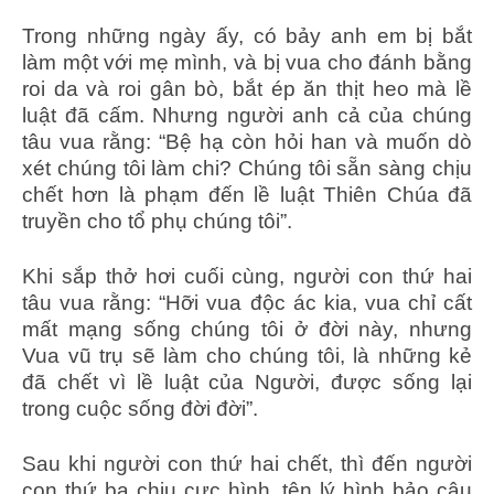
Trong những ngày ấy, có bảy anh em bị bắt
làm một với mẹ mình, và bị vua cho đánh bằng
roi da và roi gân bò, bắt ép ăn thịt heo mà lề
luật đã cấm. Nhưng người anh cả của chúng
tâu vua rằng: “Bệ hạ còn hỏi han và muốn dò
xét chúng tôi làm chi? Chúng tôi sẵn sàng chịu
chết hơn là phạm đến lề luật Thiên Chúa đã
truyền cho tổ phụ chúng tôi”.
Khi sắp thở hơi cuối cùng, người con thứ hai
tâu vua rằng: “Hỡi vua độc ác kia, vua chỉ cất
mất mạng sống chúng tôi ở đời này, nhưng
Vua vũ trụ sẽ làm cho chúng tôi, là những kẻ
đã chết vì lề luật của Người, được sống lại
trong cuộc sống đời đời”.
Sau khi người con thứ hai chết, thì đến người
con thứ ba chịu cực hình, tên lý hình bảo cậu