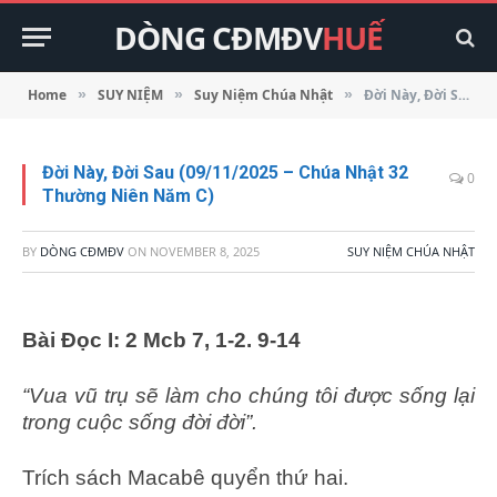
DÒNG CĐMĐV
HUẾ
Home
SUY NIỆM
Suy Niệm Chúa Nhật
Đời Này, Đời Sau (09/11/2025 – Chúa Nhật 32 Thường Niên Năm C)
»
»
»
Đời Này, Đời Sau (09/11/2025 – Chúa Nhật 32
0
Thường Niên Năm C)
BY
DÒNG CĐMĐV
ON
NOVEMBER 8, 2025
SUY NIỆM CHÚA NHẬT
Bài Ðọc I: 2 Mcb 7, 1-2. 9-14
“Vua vũ trụ sẽ làm cho chúng tôi được sống lại
trong cuộc sống đời đời”.
Trích sách Macabê quyển thứ hai.