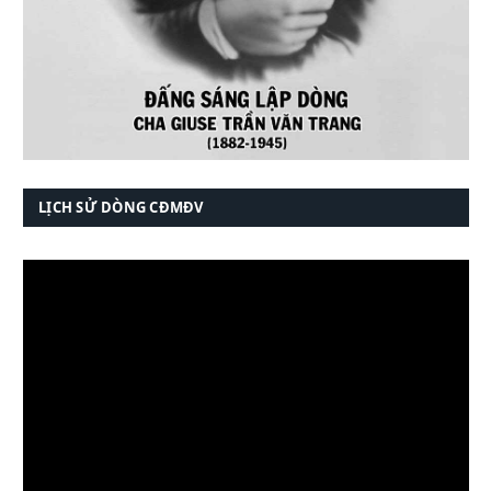
LỊCH SỬ DÒNG CĐMĐV