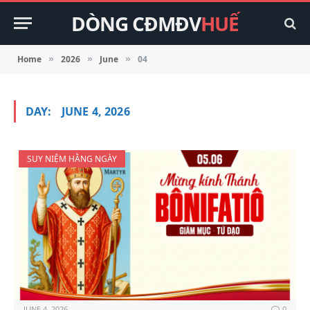
DÒNG CĐMĐV
HUẾ
Home
2026
June
04
»
»
»
DAY:
JUNE 4, 2026
SUY NIỆM HẰNG NGÀY
JUNE 4, 2026
0