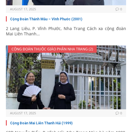
AUGUST 17, 2025
0
Cộng Đoàn Thánh Mẫu – Vĩnh Phước (2001)
2 Lang Liêu, P. Vĩnh Phước, Nha Trang Cách xa cộng đoàn
Mai Liên Thanh…
CỘNG ĐOÀN THUỘC GIÁO PHẬN NHA TRANG (2)
AUGUST 17, 2025
0
Cộng Đoàn Mai Liên Thanh Hải (1999)