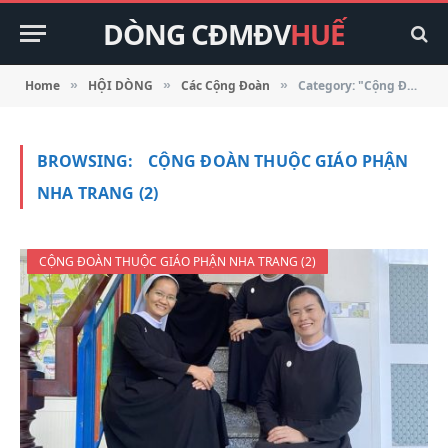
DÒNG CĐMĐV
HUẾ
Home
HỘI DÒNG
Các Cộng Đoàn
Category: "Cộng Đoàn Thuộc Giáo Phận Nha Trang (2)"
»
»
»
BROWSING:
CỘNG ĐOÀN THUỘC GIÁO PHẬN
NHA TRANG (2)
CỘNG ĐOÀN THUỘC GIÁO PHẬN NHA TRANG (2)