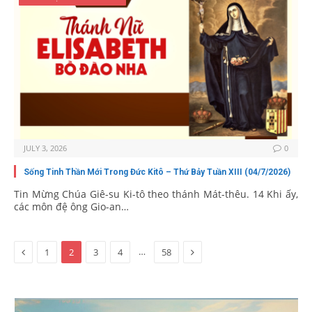
JULY 3, 2026
0
Sống Tinh Thần Mới Trong Đức Kitô – Thứ Bảy Tuần XIII (04/7/2026)
Tin Mừng Chúa Giê-su Ki-tô theo thánh Mát-thêu. 14 Khi ấy,
các môn đệ ông Gio-an…
Previous
Next
…
1
2
3
4
58