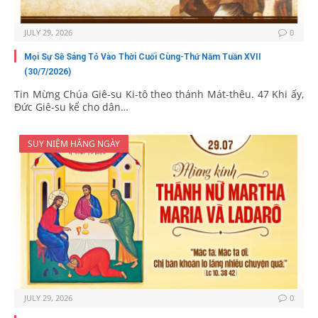
JULY 29, 2026
0
Mọi Sự Sẽ Sáng Tỏ Vào Thời Cuối Cùng-Thứ Năm Tuần XVII
(30/7/2026)
Tin Mừng Chúa Giê-su Ki-tô theo thánh Mát-thêu. 47 Khi ấy,
Đức Giê-su kể cho dân…
SUY NIỆM HẰNG NGÀY
JULY 29, 2026
0