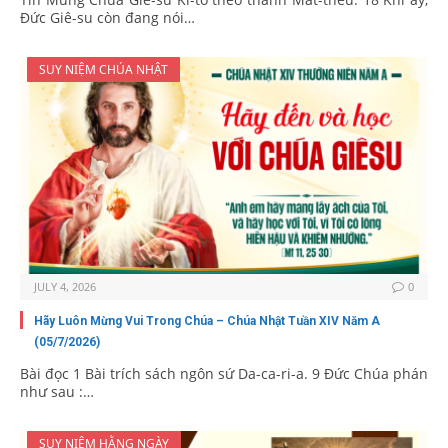
Đức Giê-su còn đang nói…
SUY NIỆM CHÚA NHẬT
JULY 4, 2026
0
Hãy Luôn Mừng Vui Trong Chúa – Chúa Nhật Tuần XIV Năm A
(05/7/2026)
Bài đọc 1 Bài trích sách ngôn sứ Da-ca-ri-a. 9 Đức Chúa phán
như sau :…
SUY NIỆM HẰNG NGÀY