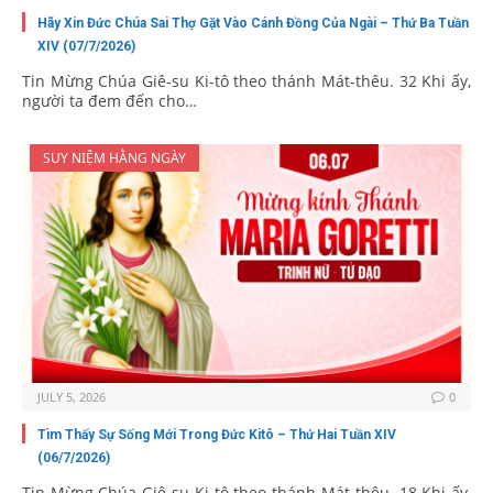
Hãy Xin Đức Chúa Sai Thợ Gặt Vào Cánh Đồng Của Ngài – Thứ Ba Tuần
XIV (07/7/2026)
Tin Mừng Chúa Giê-su Ki-tô theo thánh Mát-thêu. 32 Khi ấy,
người ta đem đến cho…
SUY NIỆM HẰNG NGÀY
JULY 5, 2026
0
Tìm Thấy Sự Sống Mới Trong Đức Kitô – Thứ Hai Tuần XIV
(06/7/2026)
Tin Mừng Chúa Giê-su Ki-tô theo thánh Mát-thêu. 18 Khi ấy,