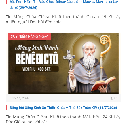
Đặt Trọn Niềm Tin Vào Chúa Giêsu-Các thánh Mác-ta, Ma-ri-a và La-
da-rô(29/7/2026)
Tin Mừng Chúa Giê-su Ki-tô theo thánh Gio-an. 19 Khi ấy,
nhiều người Do-thái đến chia…
SUY NIỆM HẰNG NGÀY
JULY 11, 2026
0
Sống Đời Sống Kính Sợ Thiên Chúa – Thứ Bảy Tuần XIV (11/7/2026)
Tin Mừng Chúa Giê-su Ki-tô theo thánh Mát-thêu. 24 Khi ấy,
Đức Giê-su nói với các…