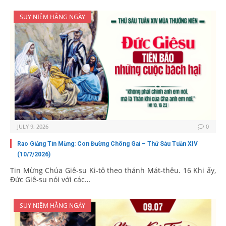
SUY NIỆM HẰNG NGÀY
JULY 9, 2026
0
Rao Giảng Tin Mừng: Con Đường Chông Gai – Thứ Sáu Tuần XIV
(10/7/2026)
Tin Mừng Chúa Giê-su Ki-tô theo thánh Mát-thêu. 16 Khi ấy,
Đức Giê-su nói với các…
SUY NIỆM HẰNG NGÀY