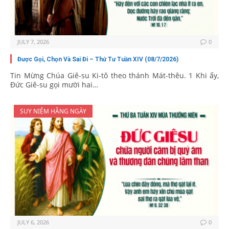
JULY 7, 2026
0
Được Gọi, Chọn Và Sai Đi – Thứ Tư Tuần XIV (08/7/2026)
Tin Mừng Chúa Giê-su Ki-tô theo thánh Mát-thêu. 1 Khi ấy,
Đức Giê-su gọi mười hai…
SUY NIỆM HẰNG NGÀY
JULY 6, 2026
0