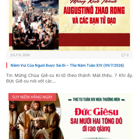
JULY 8, 2026
0
Niềm Vui Của Người Được Sai Đi – Thứ Năm Tuần XIV (09/7/2026)
Tin Mừng Chúa Giê-su Ki-tô theo thánh Mát-thêu. 7 Khi ấy,
Đức Giê-su nói với các…
SUY NIỆM HẰNG NGÀY