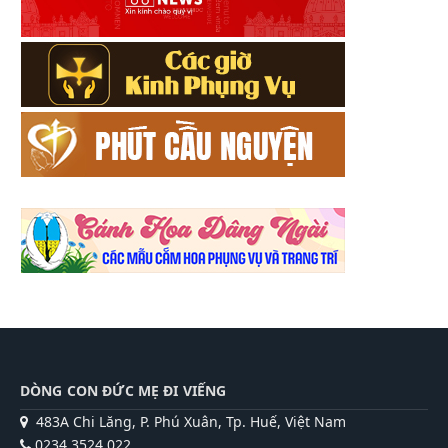
DÒNG CON ĐỨC MẸ ĐI VIẾNG
483A Chi Lăng, P. Phú Xuân, Tp. Huế, Việt Nam
0234 3524 022