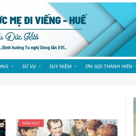
ÒNG
SỨ VỤ
SUY NIỆM
ƠN GỌI THÁNH HIẾN
GIÁO DỤC