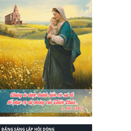
ĐẤNG SÁNG LẬP HỘI DÒNG