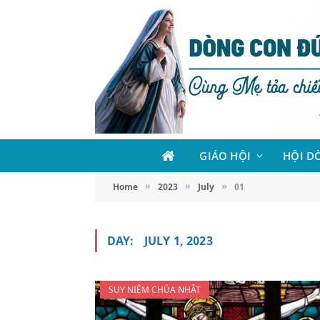
GIÁO HỘI
HỘI D
Home
2023
July
01
»
»
»
DAY:
JULY 1, 2023
SUY NIỆM CHÚA NHẬT