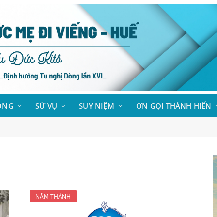
ÒNG
SỨ VỤ
SUY NIỆM
ƠN GỌI THÁNH HIẾN
NĂM THÁNH