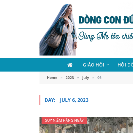
GIÁO HỘI
HỘI D
Home
2023
July
06
»
»
»
DAY:
JULY 6, 2023
SUY NIỆM HẰNG NGÀY