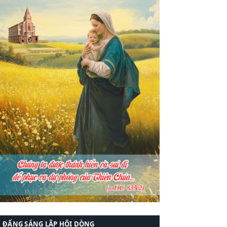
ĐẤNG SÁNG LẬP HỘI DÒNG