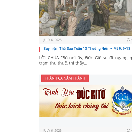
JULY 6, 2023
Suy niệm Thứ Sáu Tuần 13 Thường Niên – Mt 9, 9-13
LỜI CHÚA “Bỏ nơi ấy, Đức Giê-su đi ngang 
trạm thu thuế, thì thấy…
THÁNH CA NĂM THÁNH
JULY 6, 2023