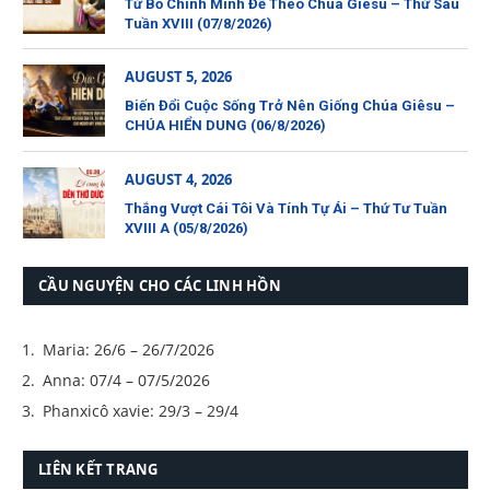
Từ Bỏ Chính Mình Để Theo Chúa Giêsu – Thứ Sáu
Tuần XVIII (07/8/2026)
AUGUST 5, 2026
Biến Đổi Cuộc Sống Trở Nên Giống Chúa Giêsu –
CHÚA HIỂN DUNG (06/8/2026)
AUGUST 4, 2026
Thắng Vượt Cái Tôi Và Tính Tự Ái – Thứ Tư Tuần
XVIII A (05/8/2026)
CẦU NGUYỆN CHO CÁC LINH HỒN
Maria: 26/6 – 26/7/2026
Anna: 07/4 – 07/5/2026
Phanxicô xavie: 29/3 – 29/4
LIÊN KẾT TRANG