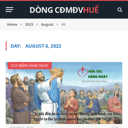
DÒNG CĐMĐV
HUẾ
Home
2023
August
06
»
»
»
DAY:
AUGUST 6, 2023
SUY NIỆM HẰNG NGÀY
AUGUST 6, 2023
0