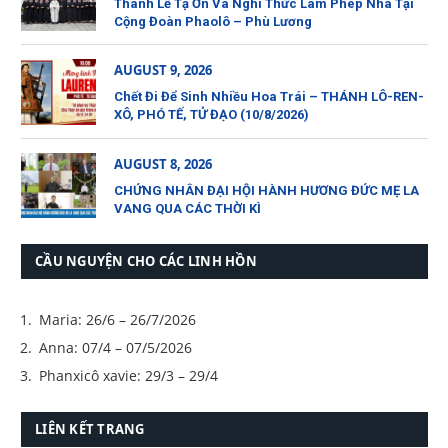
Thánh Lễ Tạ Ơn Và Nghi Thức Làm Phép Nhà Tại
Cộng Đoàn Phaolô – Phù Lương
AUGUST 9, 2026
Chết Đi Để Sinh Nhiều Hoa Trái – THÁNH LÔ-REN-
XÔ, PHÓ TẾ, TỬ ĐẠO (10/8/2026)
AUGUST 8, 2026
CHỨNG NHÂN ĐẠI HỘI HÀNH HƯƠNG ĐỨC MẸ LA
VANG QUA CÁC THỜI KÌ
CẦU NGUYỆN CHO CÁC LINH HỒN
Maria: 26/6 – 26/7/2026
Anna: 07/4 – 07/5/2026
Phanxicô xavie: 29/3 – 29/4
LIÊN KẾT TRANG