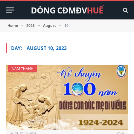
DÒNG CĐMĐV
HUẾ
Home
2023
August
10
»
»
»
DAY:
AUGUST 10, 2023
NĂM THÁNH
AUGUST 10, 2023
0