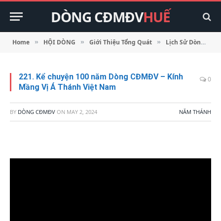
DÒNG CĐMĐV
HUẾ
Home
HỘI DÒNG
Giới Thiệu Tổng Quát
Lịch Sử Dòng
»
»
»
»
221. Kể chuyện 100 năm Dòng CĐMĐV – Kính
0
Mầng Vị Á Thánh Việt Nam
BY
DÒNG CĐMĐV
ON
MAY 2, 2024
NĂM THÁNH