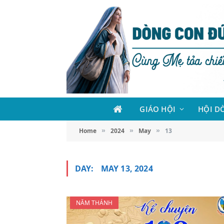
GIÁO HỘI
HỘI D
Home
2024
May
13
»
»
»
DAY:
MAY 13, 2024
NĂM THÁNH