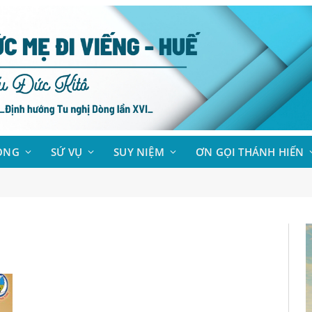
ÒNG
SỨ VỤ
SUY NIỆM
ƠN GỌI THÁNH HIẾN