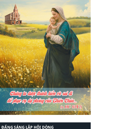
ĐẤNG SÁNG LẬP HỘI DÒNG