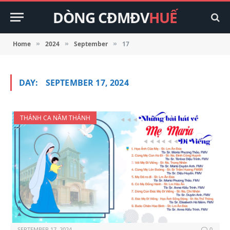
DÒNG CĐMĐV
HUẾ
Home
2024
September
17
»
»
»
DAY:
SEPTEMBER 17, 2024
THÁNH CA NĂM THÁNH
SEPTEMBER 17, 2024
0