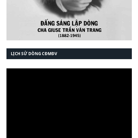
LỊCH SỬ DÒNG CĐMĐV