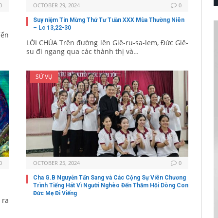
0
OCTOBER 29, 2024
0
Suy niệm Tin Mừng Thứ Tư Tuần XXX Mùa Thường Niên
– Lc 13,22-30
đến
LỜI CHÚA Trên đường lên Giê-ru-sa-lem, Đức Giê-
su đi ngang qua các thành thị và…
SỨ VỤ
0
OCTOBER 25, 2024
0
Cha G.B Nguyễn Tấn Sang và Các Cộng Sự Viên Chương
Trình Tiếng Hát Vì Người Nghèo Đến Thăm Hội Dòng Con
Đức Mẹ Đi Viếng
 ra