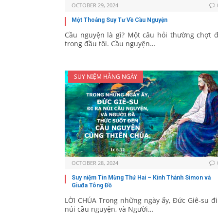
OCTOBER 29, 2024
Một Thoáng Suy Tư Về Cầu Nguyện
Cầu nguyện là gì? Một câu hỏi thường chợt 
trong đầu tôi. Cầu nguyện…
SUY NIỆM HẰNG NGÀY
OCTOBER 28, 2024
Suy niệm Tin Mừng Thứ Hai – Kính Thánh Simon và
Giuđa Tông Đồ
LỜI CHÚA Trong những ngày ấy, Đức Giê-su đi
núi cầu nguyện, và Người…