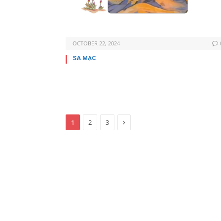
OCTOBER 22, 2024
SA MẠC
Next
1
2
3