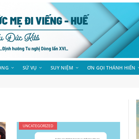
ÒNG
SỨ VỤ
SUY NIỆM
ƠN GỌI THÁNH HIẾN
UNCATEGORIZED