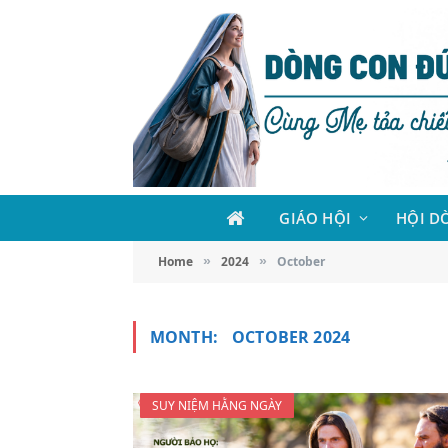
GIÁO HỘI
HỘI D
Home
2024
October
»
»
MONTH:
OCTOBER 2024
SUY NIỆM HẰNG NGÀY