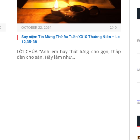
0
OCTOBER 22, 2024
0
Suy niệm Tin Mừng Thứ Ba Tuần XXIX Thường Niên – Lc
12,35-38
LỜI CHÚA “Anh em hãy thắt lưng cho gọn, thắp
đèn cho sẵn. Hãy làm như…