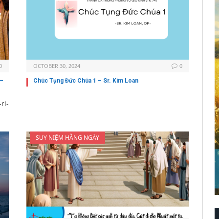
0
OCTOBER 30, 2024
0
 –
Chúc Tụng Đức Chúa 1 – Sr. Kim Loan
ri-
SUY NIỆM HẰNG NGÀY