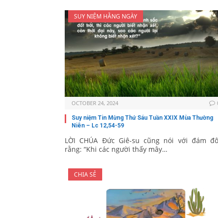
SUY NIỆM HẰNG NGÀY
OCTOBER 24, 2024
Suy niệm Tin Mừng Thứ Sáu Tuần XXIX Mùa Thường
Niên – Lc 12,54-59
LỜI CHÚA Đức Giê-su cũng nói với đám đ
rằng: “Khi các người thấy mây…
CHIA SẺ