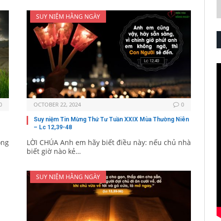
SUY NIỆM HẰNG NGÀY
0
OCTOBER 22, 2024
0
Suy niệm Tin Mừng Thứ Tư Tuần XXIX Mùa Thường Niên
– Lc 12,39-48
ông
LỜI CHÚA Anh em hãy biết điều này: nếu chủ nhà
biết giờ nào kẻ…
SUY NIỆM HẰNG NGÀY