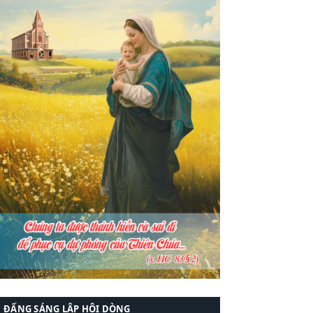
ĐẤNG SÁNG LẬP HỘI DÒNG