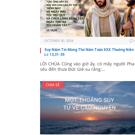
OCTOBER 30, 2024
Suy Niệm Tin Mừng Thứ Năm Tuần XXX Thường Niên
Lc 13,31-35
LỜI CHÚA Cũng vào giờ ấy, có mấy người Pha-
sêu đến thưa Đức Giê-su rằng:…
CHIA SẺ