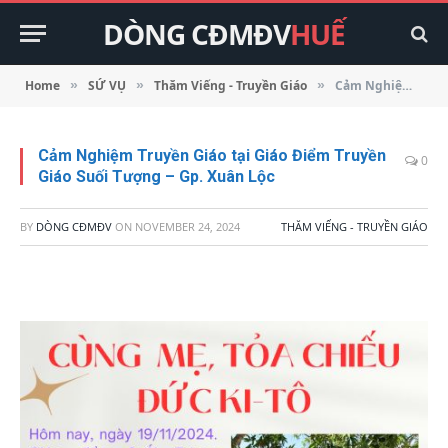
DÒNG CĐMĐV
HUẾ
Home
SỨ VỤ
Thăm Viếng - Truyền Giáo
Cảm Nghiệm Truyền Giáo tại Giáo Điểm Truyền Giáo Suối Tượng – Gp. Xuân Lộc
»
»
»
Cảm Nghiệm Truyền Giáo tại Giáo Điểm Truyền
0
Giáo Suối Tượng – Gp. Xuân Lộc
BY
DÒNG CĐMĐV
ON
NOVEMBER 24, 2024
THĂM VIẾNG - TRUYỀN GIÁO