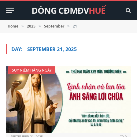
DÒNG CĐMĐV
HUẾ
Home
2025
September
21
»
»
»
DAY:
SEPTEMBER 21, 2025
SUY NIỆM HẰNG NGÀY
SEPTEMBER 21, 2025
0