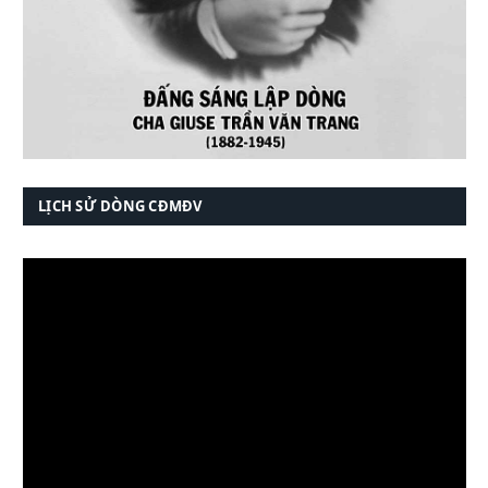
LỊCH SỬ DÒNG CĐMĐV