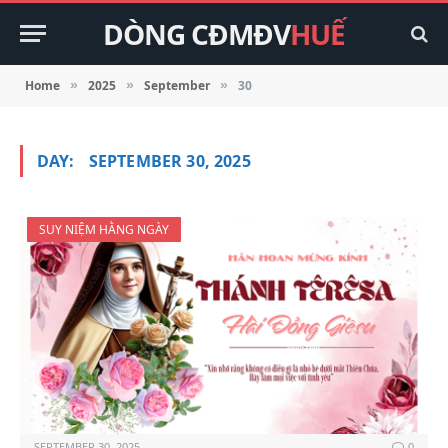
DÒNG CĐMĐV
HUẾ
Home
2025
September
30
»
»
»
DAY:
SEPTEMBER 30, 2025
SUY NIỆM HẰNG NGÀY
SEPTEMBER 30, 2025
0