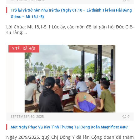
Trở lại và trở nên như trẻ thơ (Ngày 01.10 – Lễ thánh Têrêsa Hài Đồng
Giêsu – Mt 18,1-5)
Lời Chúa: Mt 18,1-5 1 Lúc ấy, các môn đệ lại gần hỏi Đức Giê-
su rằng:…
Y TẾ - XÃ HỘI
SEPTEMBER 30, 2025
0
Một Ngày Phục Vụ Đầy Tình Thương Tại Cộng Đoàn Magnificat Katư
Ngày 26/9/2025, quý Chị Đông Y đã lên Cộng đoàn để thăm