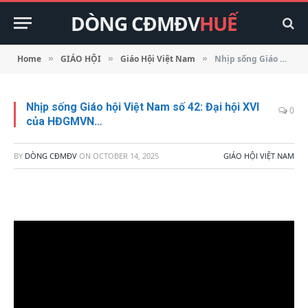
DÒNG CĐMĐV
HUẾ
Home
GIÁO HỘI
Giáo Hội Việt Nam
Nhịp sống Giáo hội Việt Nam số 42: Đại hội XVI của HĐGMVN…
»
»
»
Nhịp sống Giáo hội Việt Nam số 42: Đại hội XVI
0
của HĐGMVN…
BY
DÒNG CĐMĐV
ON
OCTOBER 14, 2025
GIÁO HỘI VIỆT NAM