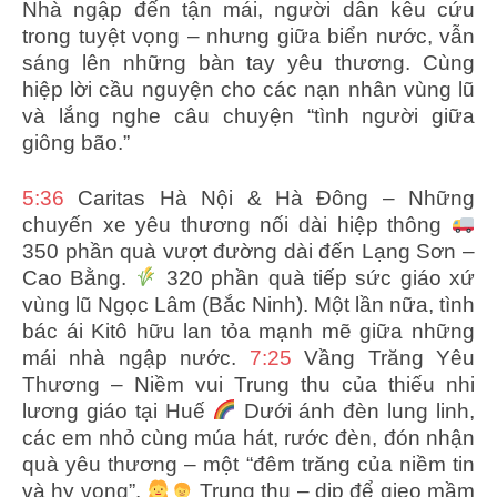
Nhà ngập đến tận mái, người dân kêu cứu
trong tuyệt vọng – nhưng giữa biển nước, vẫn
sáng lên những bàn tay yêu thương. Cùng
hiệp lời cầu nguyện cho các nạn nhân vùng lũ
và lắng nghe câu chuyện “tình người giữa
giông bão.”
5:36
Caritas Hà Nội & Hà Đông – Những
chuyến xe yêu thương nối dài hiệp thông
350 phần quà vượt đường dài đến Lạng Sơn –
Cao Bằng.
320 phần quà tiếp sức giáo xứ
vùng lũ Ngọc Lâm (Bắc Ninh). Một lần nữa, tình
bác ái Kitô hữu lan tỏa mạnh mẽ giữa những
mái nhà ngập nước.
7:25
Vầng Trăng Yêu
Thương – Niềm vui Trung thu của thiếu nhi
lương giáo tại Huế
Dưới ánh đèn lung linh,
các em nhỏ cùng múa hát, rước đèn, đón nhận
quà yêu thương – một “đêm trăng của niềm tin
và hy vọng”.
Trung thu – dịp để gieo mầm