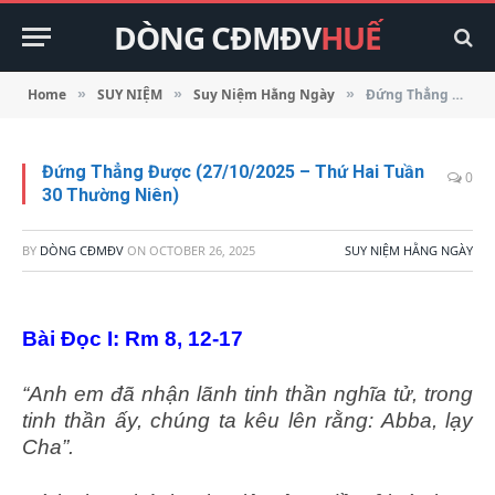
DÒNG CĐMĐV
HUẾ
Home
SUY NIỆM
Suy Niệm Hằng Ngày
Đứng Thẳng Được (27/10/2025 – Thứ Hai Tuần 30 Thường Niên)
»
»
»
Đứng Thẳng Được (27/10/2025 – Thứ Hai Tuần
0
30 Thường Niên)
BY
DÒNG CĐMĐV
ON
OCTOBER 26, 2025
SUY NIỆM HẰNG NGÀY
Bài Ðọc I: Rm 8, 12-17
“Anh em đã nhận lãnh tinh thần nghĩa tử, trong
tinh thần ấy, chúng ta kêu lên rằng: Abba, lạy
Cha”.