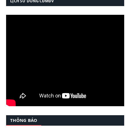
LỊCH SỬ DÒNG CĐMĐV
THÔNG BÁO