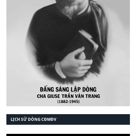
LỊCH SỬ DÒNG CĐMĐV