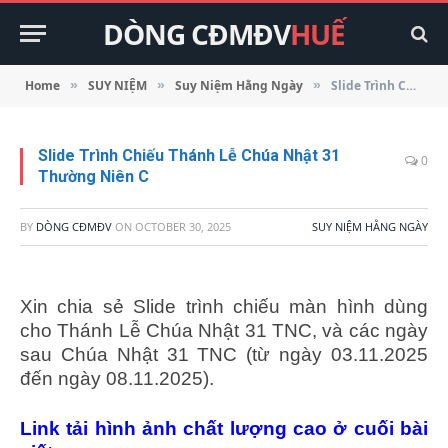
DÒNG CĐMĐV
HUẾ
Home
SUY NIỆM
Suy Niệm Hằng Ngày
Slide Trình Chiếu Thánh Lễ Chúa Nhật 31 Thường Niên C
»
»
»
Slide Trình Chiếu Thánh Lễ Chúa Nhật 31
0
Thường Niên C
BY
DÒNG CĐMĐV
ON
OCTOBER 30, 2025
SUY NIỆM HẰNG NGÀY
Xin chia sẻ Slide trình chiếu màn hình dùng
cho Thánh Lễ Chúa Nhật 31 TNC, và các ngày
sau Chúa Nhật 31 TNC (từ ngày 03.11.2025
đến ngày 08.11.2025).
Link tải hình ảnh chất lượng cao ở cuối bài