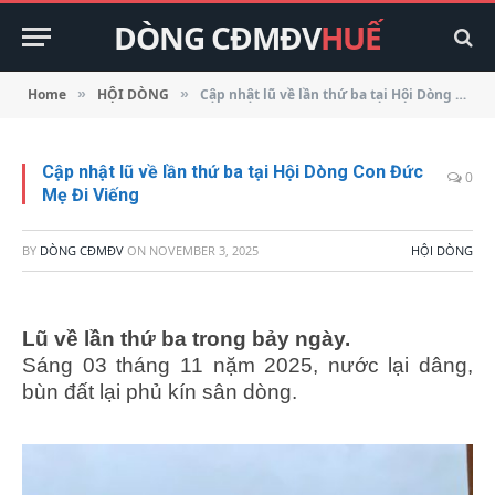
DÒNG CĐMĐV
HUẾ
Home
HỘI DÒNG
Cập nhật lũ về lần thứ ba tại Hội Dòng Con Đức Mẹ Đi Viếng
»
»
Cập nhật lũ về lần thứ ba tại Hội Dòng Con Đức
0
Mẹ Đi Viếng
BY
DÒNG CĐMĐV
ON
NOVEMBER 3, 2025
HỘI DÒNG
Lũ về lần thứ ba trong bảy ngày.
Sáng 03 tháng 11 nặm 2025, nước lại dâng,
bùn đất lại phủ kín sân dòng.