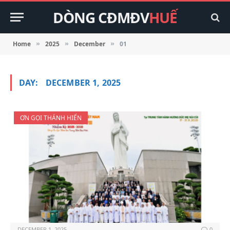
DÒNG CĐMĐV
HUẾ
Home
2025
December
01
»
»
»
DAY:
DECEMBER 1, 2025
ƠN GỌI THÁNH HIẾN
DECEMBER 1, 2025
0