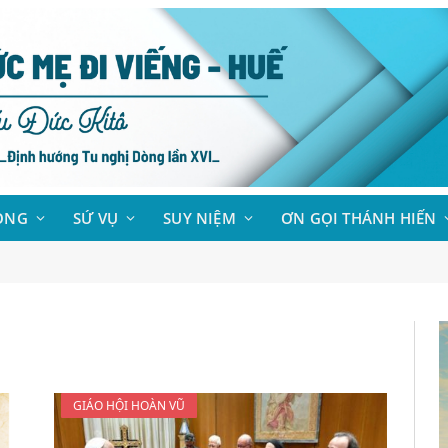
ÒNG
SỨ VỤ
SUY NIỆM
ƠN GỌI THÁNH HIẾN
GIÁO HỘI HOÀN VŨ