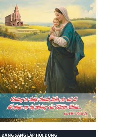
ĐẤNG SÁNG LẬP HỘI DÒNG