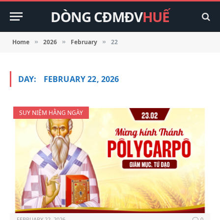
DÒNG CĐMĐV
HUẾ
Home
2026
February
22
»
»
»
DAY:
FEBRUARY 22, 2026
SUY NIỆM HẰNG NGÀY
FEBRUARY 22, 2026
0