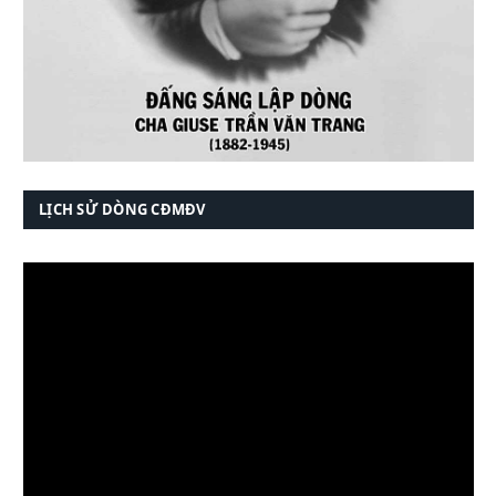
LỊCH SỬ DÒNG CĐMĐV