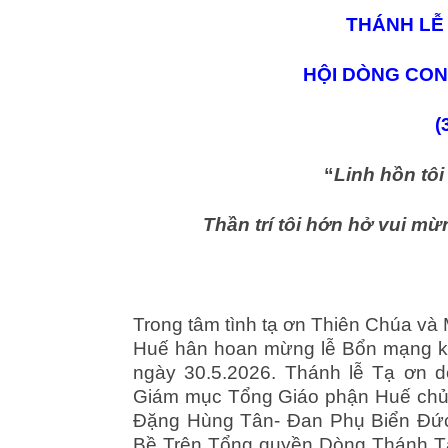
THÁNH LỄ
HỘI DÒNG CON
(
“
Linh hồn tô
Thần trí tôi hớn hở vui mừ
(Lc
Trong tâm tình tạ ơn Thiên Chúa và
Huế hân hoan mừng lễ Bổn mạng kí
ngày 30.5.2026. Thánh lễ Tạ ơn
Giám mục Tổng Giáo phận Huế chủ 
Đặng Hùng Tân- Đan Phụ Biển Đức
Bề Trên Tổng quyền Dòng Thánh Tâ