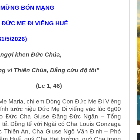
 MỪNG BỔN MẠNG
 ĐỨC MẸ ĐI VIẾNG HUẾ
31/5/2026)
i ngợi khen Đức Chúa,
ng vì Thiên Chúa, Đấng cứu độ tôi”
 1, 46)
 Mẹ Maria, chị em Dòng Con Đức Mẹ Đi Viếng
nh tước hiệu Đức Mẹ Đi viếng vào lúc 6g00
 do Đức Cha Giuse Đặng Đức Ngân – Tổng
tế. Đồng tế với Ngài có Cha Louis Gonzaga
 Thiên An, Cha Giuse Ngô Văn Định – Phó
m Huế, quý Cha Hạt trưởng, quý Cha trong