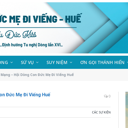
ÒNG
SỨ VỤ
SUY NIỆM
ƠN GỌI THÁNH HIẾN
Mạng – Hội Dòng Con Đức Mẹ Đi Viếng Huế
on Đức Mẹ Đi Viếng Huế
0
CÁC SỰ KIỆN