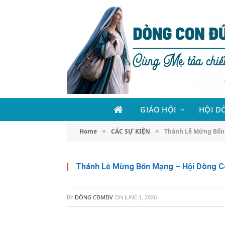
GIÁO HỘI
HỘI D
Home
CÁC SỰ KIỆN
Thánh Lễ Mừng Bổn 
»
»
Thánh Lễ Mừng Bổn Mạng – Hội Dòng C
BY
DÒNG CĐMĐV
ON
JUNE 1, 2026