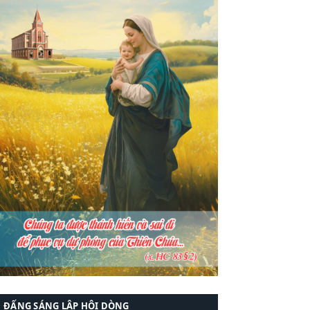
ĐẤNG SÁNG LẬP HỘI DÒNG