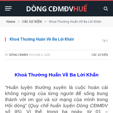
DÒNG CĐMĐV
HUẾ
Home
CÁC SỰ KIỆN
Khoá Thường Huấn Về Ba Lời Khấn
»
»
Khoá Thường Huấn Về Ba Lời Khấn
0
BY
DÒNG CĐMĐV
ON
JUNE 6, 2026
CÁC SỰ KIỆN
Khoá Thường Huấn Về Ba Lời Khấn
“Huấn luyện thường xuyên là cuộc hoán cải
không ngừng của từng người để sống trung
thành với ơn gọi và sứ mạng của mình trong
Hội dòng” (
Quy chế huấn luyện Dòng CĐMĐV
số 95),
Vì thế, trong ba ngày, từ 01 –