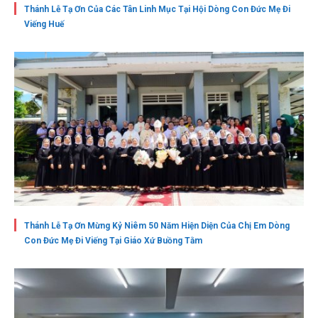
Thánh Lễ Tạ Ơn Của Các Tân Linh Mục Tại Hội Dòng Con Đức Mẹ Đi
Viếng Huế
Thánh Lễ Tạ Ơn Mừng Kỷ Niêm 50 Năm Hiện Diện Của Chị Em Dòng
Con Đức Mẹ Đi Viếng Tại Giáo Xứ Buồng Tằm