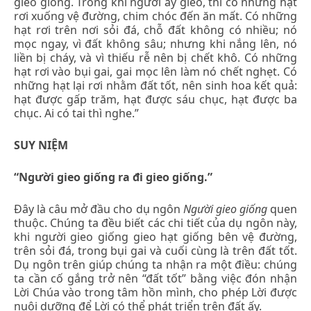
gieo giống. Trong khi người ấy gieo, thì có những hạt
rơi xuống vệ đường, chim chóc đến ăn mất. Có những
hạt rơi trên nơi sỏi đá, chỗ đất không có nhiều; nó
mọc ngay, vì đất không sâu; nhưng khi nắng lên, nó
liền bị cháy, và vì thiếu rễ nên bị chết khô. Có những
hạt rơi vào bụi gai, gai mọc lên làm nó chết nghẹt. Có
những hạt lại rơi nhằm đất tốt, nên sinh hoa kết quả:
hạt được gấp trăm, hạt được sáu chục, hạt được ba
chục. Ai có tai thì nghe.”
SUY NIỆM
“Người gieo giống ra đi gieo giống.”
Đây là câu mở đầu cho dụ ngôn
Người gieo giống
quen
thuộc. Chúng ta đều biết các chi tiết của dụ ngôn này,
khi người gieo giống gieo hạt giống bên vệ đường,
trên sỏi đá, trong bụi gai và cuối cùng là trên đất tốt.
Dụ ngôn trên giúp chúng ta nhận ra một điều: chúng
ta cần cố gắng trở nên “đất tốt” bằng việc đón nhận
Lời Chúa vào trong tâm hồn mình, cho phép Lời được
nuôi dưỡng để Lời có thể phát triển trên đất ấy.