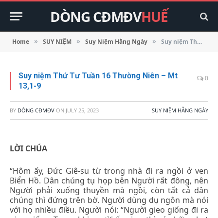
DÒNG CĐMĐV
HUẾ
Home
SUY NIỆM
Suy Niệm Hằng Ngày
Suy niệm Thứ Tư Tuần 16 Thường Niên – Mt 13,1-9
»
»
»
Suy niệm Thứ Tư Tuần 16 Thường Niên – Mt
0
13,1-9
BY
DÒNG CĐMĐV
ON
JULY 25, 2023
SUY NIỆM HẰNG NGÀY
LỜI CHÚA
“Hôm ấy, Đức Giê-su từ trong nhà đi ra ngồi ở ven
Biển Hồ. Dân chúng tụ họp bên Người rất đông, nên
Người phải xuống thuyền mà ngồi, còn tất cả dân
chúng thì đứng trên bờ. Người dùng dụ ngôn mà nói
với họ nhiều điều. Người nói: “Người gieo giống đi ra