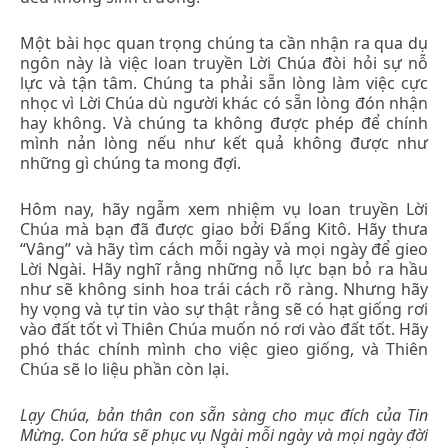
Một bài học quan trọng chúng ta cần nhận ra qua dụ
ngôn này là việc loan truyền Lời Chúa đòi hỏi sự nỗ
lực và tận tâm. Chúng ta phải sẵn lòng làm việc cực
nhọc vì Lời Chúa dù người khác có sẵn lòng đón nhận
hay không. Và chúng ta không được phép để chính
mình nản lòng nếu như kết quả không được như
những gì chúng ta mong đợi.
Hôm nay, hãy ngẫm xem nhiệm vụ loan truyền Lời
Chúa mà bạn đã được giao bởi Đấng Kitô. Hãy thưa
“Vâng” và hãy tìm cách mỗi ngày và mọi ngày để gieo
Lời Ngài. Hãy nghĩ rằng những nỗ lực bạn bỏ ra hầu
như sẽ không sinh hoa trái cách rõ ràng. Nhưng hãy
hy vọng và tự tin vào sự thật rằng sẽ có hạt giống rơi
vào đất tốt vì Thiên Chúa muốn nó rơi vào đất tốt. Hãy
phó thác chính mình cho việc gieo giống, và Thiên
Chúa sẽ lo liệu phần còn lại.
Lạy Chúa, bản thân con sẵn sàng cho mục đích của Tin
Mừng. Con hứa sẽ phục vụ Ngài mỗi ngày và mọi ngày đời