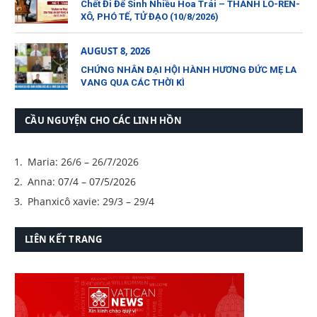
Chết Đi Để Sinh Nhiều Hoa Trái – THÁNH LÔ-REN-
XÔ, PHÓ TẾ, TỬ ĐẠO (10/8/2026)
AUGUST 8, 2026
CHỨNG NHÂN ĐẠI HỘI HÀNH HƯƠNG ĐỨC MẸ LA
VANG QUA CÁC THỜI KÌ
CẦU NGUYỆN CHO CÁC LINH HỒN
Maria: 26/6 – 26/7/2026
Anna: 07/4 – 07/5/2026
Phanxicô xavie: 29/3 – 29/4
LIÊN KẾT TRANG