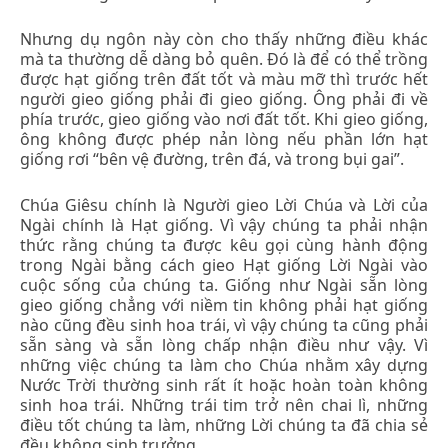
Nhưng dụ ngôn này còn cho thấy những điều khác
mà ta thường dễ dàng bỏ quên. Đó là để có thể trồng
được hạt giống trên đất tốt và màu mỡ thì trước hết
người gieo giống phải đi gieo giống. Ông phải đi về
phía trước, gieo giống vào nơi đất tốt. Khi gieo giống,
ông không được phép nản lòng nếu phần lớn hạt
giống rơi “bên vệ đường, trên đá, và trong bụi gai”.
Chúa Giêsu chính là Người gieo Lời Chúa và Lời của
Ngài chính là Hạt giống. Vì vậy chúng ta phải nhận
thức rằng chúng ta được kêu gọi cùng hành động
trong Ngài bằng cách gieo Hạt giống Lời Ngài vào
cuộc sống của chúng ta. Giống như Ngài sẵn lòng
gieo giống chẳng với niềm tin không phải hạt giống
nào cũng đều sinh hoa trái, vì vậy chúng ta cũng phải
sẵn sàng và sẵn lòng chấp nhận điều như vậy. Vì
những việc chúng ta làm cho Chúa nhằm xây dựng
Nước Trời thường sinh rất ít hoặc hoàn toàn không
sinh hoa trái. Những trái tim trở nên chai lì, những
điều tốt chúng ta làm, những Lời chúng ta đã chia sẻ
đều không sinh trưởng.