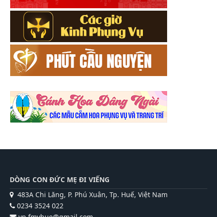
DÒNG CON ĐỨC MẸ ĐI VIẾNG
483A Chi Lăng, P. Phú Xuân, Tp. Huế, Việt Nam
0234 3524 022
vp.fmvhue@gmail.com