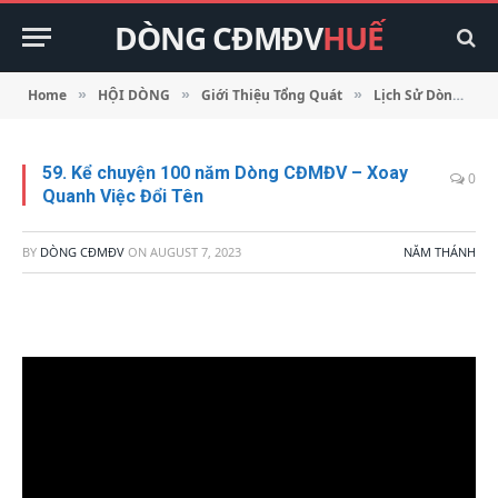
DÒNG CĐMĐV
HUẾ
Home
HỘI DÒNG
Giới Thiệu Tổng Quát
Lịch Sử Dòng
»
»
»
»
59. Kể chuyện 100 năm Dòng CĐMĐV – Xoay
0
Quanh Việc Đổi Tên
BY
DÒNG CĐMĐV
ON
AUGUST 7, 2023
NĂM THÁNH