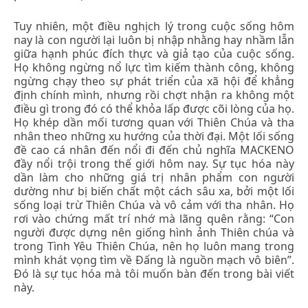
Tuy nhiên, một điều nghịch lý trong cuộc sống hôm
nay là con người lại luôn bị nhập nhằng hay nhầm lẫn
giữa hạnh phúc đích thực và giả tạo của cuộc sống.
Họ không ngừng nổ lực tìm kiếm thành công, không
ngừng chạy theo sự phát triển của xã hội để khẳng
định chính mình, nhưng rồi chợt nhận ra không một
điều gì trong đó có thể khỏa lấp được cõi lòng của họ.
Họ khép dần mối tương quan với Thiên Chúa và tha
nhân theo những xu hướng của thời đại. Một lối sống
đề cao cá nhân đến nổi đi đến chủ nghĩa MACKENO
đầy nổi trội trong thế giới hôm nay. Sự tục hóa này
dần làm cho những giá trị nhân phẩm con người
dường như bị biến chất một cách sâu xa, bởi một lối
sống loại trừ Thiên Chúa và vô cảm với tha nhân. Họ
rơi vào chứng mất trí nhớ mà lãng quên rằng: “Con
người được dựng nên giống hình ảnh Thiên chúa và
trong Tình Yêu Thiên Chúa, nên họ luôn mang trong
mình khát vọng tìm về Đấng là nguồn mạch vô biên”.
Đó là sự tục hóa mà tôi muốn bàn đến trong bài viết
này.