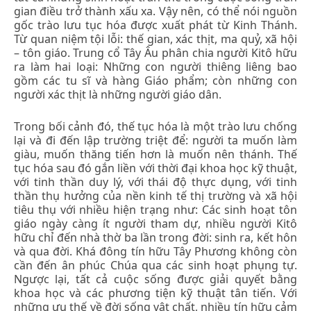
gian điều trở thành xấu xa. Vậy nên, có thể nói nguồn
gốc trào lưu tục hóa được xuất phát từ Kinh Thánh.
Từ quan niệm tội lỗi: thế gian, xác thịt, ma quỷ, xã hội
– tôn giáo. Trung cổ Tây Âu phân chia người Kitô hữu
ra làm hai loại: Những con người thiêng liêng bao
gồm các tu sĩ và hàng Giáo phẩm; còn những con
người xác thịt là những người giáo dân.
Trong bối cảnh đó, thế tục hóa là một trào lưu chống
lại và đi đến lập trường triệt để: người ta muốn làm
giàu, muốn thăng tiến hơn là muốn nên thánh. Thế
tục hóa sau đó gắn liền với thời đại khoa học kỹ thuật,
với tinh thần duy lý, với thái độ thực dụng, với tinh
thần thụ hưởng của nền kinh tế thị trường và xã hội
tiêu thụ với nhiều hiện trạng như: Các sinh hoạt tôn
giáo ngày càng ít người tham dự, nhiều người Kitô
hữu chỉ đến nhà thờ ba lần trong đời: sinh ra, kết hôn
và qua đời. Khá đông tín hữu Tây Phương không còn
cần đến ân phúc Chúa qua các sinh hoạt phụng tự.
Ngược lại, tất cả cuộc sống được giải quyết bằng
khoa học và các phương tiện kỹ thuật tân tiến. Với
những ưu thế về đời sống vật chất, nhiều tín hữu cảm