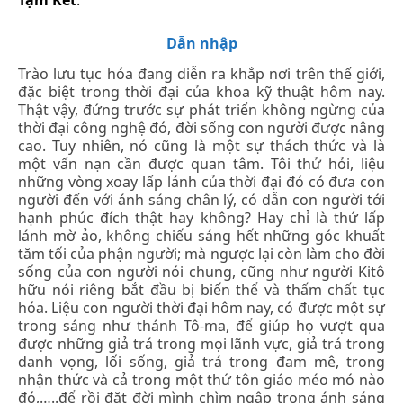
Dẫn nhập
Trào lưu tục hóa đang diễn ra khắp nơi trên thế giới,
đặc biệt trong thời đại của khoa kỹ thuật hôm nay.
Thật vậy, đứng trước sự phát triển không ngừng của
thời đại công nghệ đó, đời sống con người được nâng
cao. Tuy nhiên, nó cũng là một sự thách thức và là
một vấn nạn cần được quan tâm. Tôi thử hỏi, liệu
những vòng xoay lấp lánh của thời đại đó có đưa con
người đến với ánh sáng chân lý, có dẫn con người tới
hạnh phúc đích thật hay không? Hay chỉ là thứ lấp
lánh mờ ảo, không chiếu sáng hết những góc khuất
tăm tối của phận người; mà ngược lại còn làm cho đời
sống của con người nói chung, cũng như người Kitô
hữu nói riêng bắt đầu bị biến thể và thấm chất tục
hóa. Liệu con người thời đại hôm nay, có được một sự
trong sáng như thánh Tô-ma, để giúp họ vượt qua
được những giả trá trong mọi lãnh vực, giả trá trong
danh vọng, lối sống, giả trá trong đam mê, trong
nhận thức và cả trong một thứ tôn giáo méo mó nào
đó,…..để rồi đặt đời mình chìm ngập trong ánh sáng