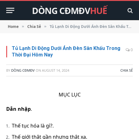
DÒNG CĐMĐV
HUẾ
Home
Chia Sẻ
Tủ Lạnh Di Động Dưới Ánh Đèn Sân Khấu Trong Thời Đại Hôm Nay
»
»
Tủ Lạnh Di Động Dưới Ánh Đèn Sân Khấu Trong
0
Thời Đại Hôm Nay
BY
DÒNG CĐMĐV
ON
AUGUST 14, 2024
CHIA SẺ
MỤC LỤC
Dẫn nhập
.
Thế tục hóa là gì?.
Thế giới thật gần nhưng thật xa.