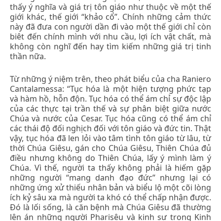
thấy ý nghĩa và giá trị tôn giáo như thuộc về một thế
giới khác, thế giới “khảo cổ”. Chính những cảm thức
này đã đưa con người dần đi vào một thế giới chỉ còn
biêt đến chính mình với nhu cầu, lợi ích vật chất, mà
không còn nghĩ đến hay tìm kiếm những giá trị tinh
thần nữa.
Từ những ý niệm trên, theo phát biểu của cha Raniero
Cantalamessa: “Tục hóa là một hiện tượng phức tạp
và hàm hồ, hỗn độn. Tục hóa có thể ám chỉ sự độc lập
của các thực tại trần thế và sự phân biệt giữa nước
Chúa và nước của Cesar. Tục hóa cũng có thể ám chỉ
các thái độ đối nghịch đối với tôn giáo và đức tin. Thật
vậy, tục hóa đã len lỏi vào tâm tình tôn giáo từ lâu, từ
thời Chúa Giêsu, gán cho Chúa Giêsu, Thiên Chúa đủ
điều nhưng không do Thiên Chúa, lấy ý mình làm ý
Chúa. Vì thế, người ta thấy không phải là hiếm gặp
những người “mang danh đạo đức” nhưng lại có
những ứng xử thiếu nhân bản và biểu lộ một cõi lòng
ích kỷ sâu xa mà người ta khó có thể chấp nhận được.
Đó là lối sống, là căn bệnh mà Chúa Giêsu đã thường
lên án những người Pharisêu và kinh sư trong Kinh