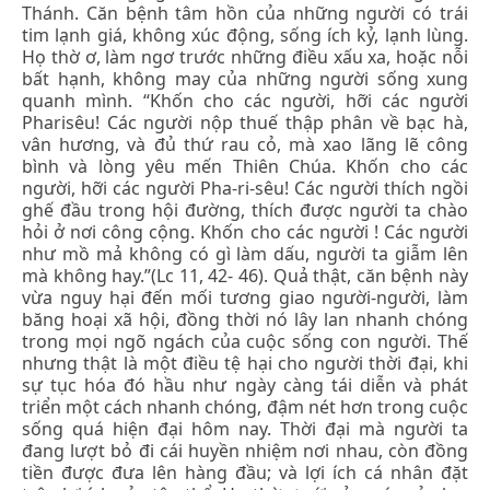
Thánh. Căn bệnh tâm hồn của những người có trái
tim lạnh giá, không xúc động, sống ích kỷ, lạnh lùng.
Họ thờ ơ, làm ngơ trước những điều xấu xa, hoặc nỗi
bất hạnh, không may của những người sống xung
quanh mình. “Khốn cho các người, hỡi các người
Pharisêu! Các người nộp thuế thập phân về bạc hà,
vân hương, và đủ thứ rau cỏ, mà xao lãng lẽ công
bình và lòng yêu mến Thiên Chúa. Khốn cho các
người, hỡi các người Pha-ri-sêu! Các người thích ngồi
ghế đầu trong hội đường, thích được người ta chào
hỏi ở nơi công cộng. Khốn cho các người ! Các người
như mồ mả không có gì làm dấu, người ta giẫm lên
mà không hay.”(Lc 11, 42- 46). Quả thật, căn bệnh này
vừa nguy hại đến mối tương giao người-người, làm
băng hoại xã hội, đồng thời nó lây lan nhanh chóng
trong mọi ngõ ngách của cuộc sống con người. Thế
nhưng thật là một điều tệ hại cho người thời đại, khi
sự tục hóa đó hầu như ngày càng tái diễn và phát
triển một cách nhanh chóng, đậm nét hơn trong cuộc
sống quá hiện đại hôm nay. Thời đại mà người ta
đang lượt bỏ đi cái huyền nhiệm nơi nhau, còn đồng
tiền được đưa lên hàng đầu; và lợi ích cá nhân đặt