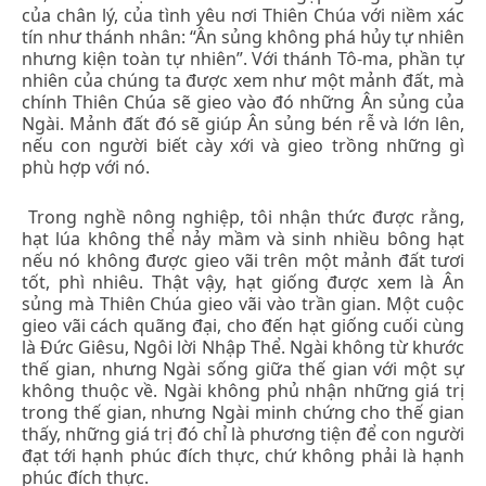
của chân lý, của tình yêu nơi Thiên Chúa với niềm xác
tín như thánh nhân: “Ân sủng không phá hủy tự nhiên
nhưng kiện toàn tự nhiên”. Với thánh Tô-ma, phần tự
nhiên của chúng ta được xem như một mảnh đất, mà
chính Thiên Chúa sẽ gieo vào đó những Ân sủng của
Ngài. Mảnh đất đó sẽ giúp Ân sủng bén rễ và lớn lên,
nếu con người biết cày xới và gieo trồng những gì
phù hợp với nó.
Trong nghề nông nghiệp, tôi nhận thức được rằng,
hạt lúa không thể nảy mầm và sinh nhiều bông hạt
nếu nó không được gieo vãi trên một mảnh đất tươi
tốt, phì nhiêu. Thật vậy, hạt giống được xem là Ân
sủng mà Thiên Chúa gieo vãi vào trần gian. Một cuộc
gieo vãi cách quãng đại, cho đến hạt giống cuối cùng
là Đức Giêsu, Ngôi lời Nhập Thể. Ngài không từ khước
thế gian, nhưng Ngài sống giữa thế gian với một sự
không thuộc về. Ngài không phủ nhận những giá trị
trong thế gian, nhưng Ngài minh chứng cho thế gian
thấy, những giá trị đó chỉ là phương tiện để con người
đạt tới hạnh phúc đích thực, chứ không phải là hạnh
phúc đích thực.