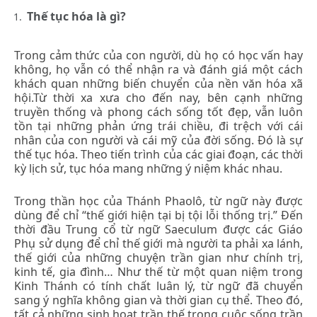
Thế tục hóa là gì?
Trong cảm thức của con người, dù họ có học vấn hay
không, họ vẫn có thể nhận ra và đánh giá một cách
khách quan những biến chuyển của nền văn hóa xã
hội.Từ thời xa xưa cho đến nay, bên cạnh những
truyền thống và phong cách sống tốt đẹp, vẫn luôn
tồn tại những phản ứng trái chiều, đi trệch với cái
nhân của con người và cái mỹ của đời sống. Đó là sự
thế tục hóa. Theo tiến trình của các giai đoạn, các thời
kỳ lịch sử, tục hóa mang những ý niệm khác nhau.
Trong thần học của Thánh Phaolô, từ ngữ này được
dùng để chỉ “thế giới hiện tại bị tội lỗi thống trị.” Đến
thời đầu Trung cổ từ ngữ Saeculum được các Giáo
Phụ sử dụng để chỉ thế giới mà người ta phải xa lánh,
thế giới của những chuyện trần gian như chính trị,
kinh tế, gia đình… Như thế từ một quan niệm trong
Kinh Thánh có tính chất luân lý, từ ngữ đã chuyển
sang ý nghĩa không gian và thời gian cụ thể. Theo đó,
tất cả những sinh hoạt trần thế trong cuộc sống trần