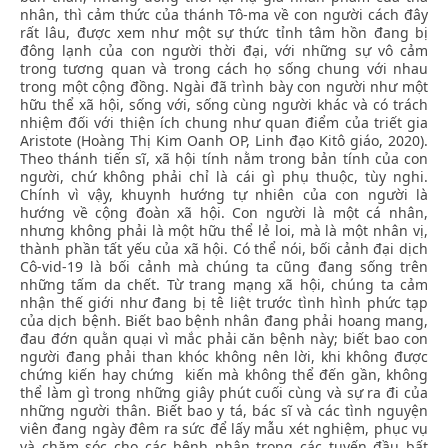
nhân, thì cảm thức của thánh Tô-ma về con người cách đây
rất lâu, được xem như một sự thức tỉnh tâm hồn đang bị
đông lạnh của con người thời đại, với những sự vô cảm
trong tương quan và trong cách họ sống chung với nhau
trong một cộng đồng. Ngài đã trình bày con người như một
hữu thể xã hội, sống với, sống cùng người khác và có trách
nhiệm đối với thiện ích chung như quan điểm của triết gia
Aristote (Hoàng Thị Kim Oanh OP, Linh đạo Kitô giáo, 2020).
Theo thánh tiến sĩ, xã hội tính nằm trong bản tính của con
người, chứ không phải chỉ là cái gì phụ thuộc, tùy nghi.
Chính vì vậy, khuynh hướng tự nhiên của con người là
hướng về cộng đoàn xã hội. Con người là một cá nhân,
nhưng không phải là một hữu thể lẻ loi, mà là một nhân vị,
thành phần tất yếu của xã hội. Có thể nói, bối cảnh đại dịch
Cô-vid-19 là bối cảnh mà chúng ta cũng đang sống trên
những tấm da chết. Từ trang mạng xã hội, chúng ta cảm
nhận thế giới như đang bị tê liệt trước tình hình phức tạp
của dịch bệnh. Biết bao bệnh nhân đang phải hoang mang,
đau đớn quằn quại vì mắc phải căn bệnh này; biết bao con
người đang phải than khóc không nên lời, khi không được
chứng kiến hay chứng kiến mà không thể đến gần, không
thể làm gì trong những giây phút cuối cùng và sự ra đi của
những người thân. Biết bao y tá, bác sĩ và các tình nguyện
viên đang ngày đêm ra sức để lấy mẫu xét nghiệm, phục vụ
và chăm sóc cho các bệnh nhân trong các tuyến đầu bất