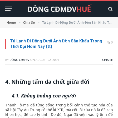
DÒNG CĐMĐV
HUẾ
Home
Chia Sẻ
Tủ Lạnh Di Động Dưới Ánh Đèn Sân Khấu Trong Thời Đại Hôm Nay (tt)
»
»
Tủ Lạnh Di Động Dưới Ánh Đèn Sân Khấu Trong
0
Thời Đại Hôm Nay (tt)
BY
DÒNG CĐMĐV
ON
AUGUST 22, 2024
CHIA SẺ
4. Những tấm da chết giữa đời
4.1. K
hủng hoảng con người
Thánh Tô-ma đã từng sống trong bối cảnh thế tục hóa của
xã hội Tây Âu Trung cổ thế kỉ XIII, mà cốt lõi của nó là đề cao
khoa học, đề cao lý tính. Do đó, Ngài đã viện vào lý tính để