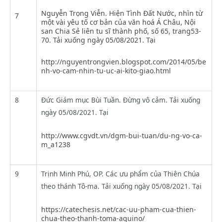
Nguyễn Trọng Viễn. Hiện Tình Đất Nước, nhìn từ
7
một vài yêu tố cơ bản của văn hoá Á Châu, Nội
san Chia Sẻ liên tu sĩ thành phố, số 65, trang53-
70. Tải xuống ngày 05/08/2021. Tại
http://nguyentrongvien.blogspot.com/2014/05/be
nh-vo-cam-nhin-tu-uc-ai-kito-giao.html
8
Đức Giám mục Bùi Tuần. Đừng vô cảm. Tải xuống
ngày 05/08/2021. Tại
http://www.cgvdt.vn/dgm-bui-tuan/du-ng-vo-ca-
m_a1238
9
Trịnh Minh Phú, OP. Các ưu phẩm của Thiên Chúa
theo thánh Tô-ma. Tải xuống ngày 05/08/2021. Tại
https://catechesis.net/cac-uu-pham-cua-thien-
chua-theo-thanh-toma-aquino/