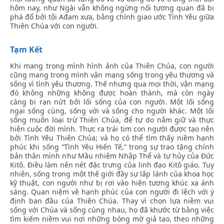
hôm nay, như Ngài vẫn không ngừng nối tương quan đã bị
phá đổ bởi tội Ađam xưa, bằng chính giao ước Tình Yêu giữa
Thiên Chúa với con người.
Tạm Kết
Khi mang trong mình hình ảnh của Thiên Chúa, con người
cũng mang trong mình vận mạng sống trong yêu thương và
sống vì tình yêu thương. Thế nhưng qua mọi thời, vận mạng
đó không những không được hoàn thành, mà còn ngày
càng bị rạn nứt bởi lối sống của con người. Một lối sống
ngại sống cùng, sống với và sống cho người khác. Một lối
sống muốn loại trừ Thiên Chúa, để tự do nắm giữ và thực
hiện cuộc đời mình. Thực ra trái tim con người được tạo nên
bởi Tình Yêu Thiên Chúa; và họ có thể tìm thấy niềm hạnh
phúc khi sống “Tình Yêu Hiến Tế,” trong sự trao tặng chính
bản thân mình như Mầu nhiệm Nhập Thể và tự hủy của Đức
Kitô. Điều làm nên nét đặc trưng của linh đạo Kitô giáo. Tuy
nhiên, sống trong một thế giới đầy sự lấp lánh của khoa học
kỹ thuật, con người như bị rơi vào hiện tượng khúc xạ ánh
sáng. Quan niệm về hạnh phúc của con người đi lệch với ý
định ban đầu của Thiên Chúa. Thay vì chọn lựa niềm vui
sống với Chúa và sống cùng nhau, họ đã khước từ bằng việc
tìm kiếm niềm vui nơi những bóng mờ giả tạo, theo những