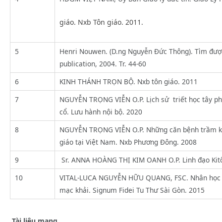
giáo. Nxb Tôn giáo. 2011.
5
Henri Nouwen. (D.ng Nguyễn Đức Thông). Tìm được
publication, 2004. Tr. 44-60
6
KINH THÁNH TRỌN BỘ. Nxb tôn giáo. 2011
7
NGUYỄN TRỌNG VIỄN O.P. Lịch sử triết học tây ph
cổ. Lưu hành nội bộ. 2020
8
NGUYỄN TRỌNG VIỄN O.P. Những căn bệnh trầm kha
giáo tại Việt Nam. Nxb Phương Đông. 2008
9
Sr. ANNA HOÀNG THỊ KIM OANH O.P. Linh đạo Kitô 
10
VITAL-LUCA NGUYỄN HỮU QUANG, FSC. Nhân học t
mạc khải. Signum Fidei Tu Thư Sài Gòn. 2015
Tài liệu mạng.