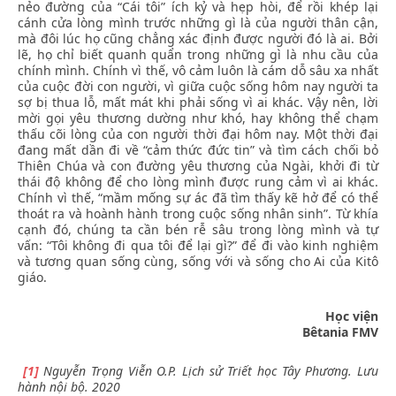
nẻo đường của “Cái tôi” ích kỷ và hẹp hòi, để rồi khép lại
cánh cửa lòng mình trước những gì là của người thân cận,
mà đôi lúc họ cũng chẳng xác định được người đó là ai. Bởi
lẽ, họ chỉ biết quanh quẩn trong những gì là nhu cầu của
chính mình. Chính vì thế, vô cảm luôn là cám dỗ sâu xa nhất
của cuộc đời con người, vì giữa cuộc sống hôm nay người ta
sợ bị thua lỗ, mất mát khi phải sống vì ai khác. Vậy nên, lời
mời gọi yêu thương dường như khó, hay không thể chạm
thấu cõi lòng của con người thời đại hôm nay. Một thời đại
đang mất dần đi về “cảm thức đức tin” và tìm cách chối bỏ
Thiên Chúa và con đường yêu thương của Ngài, khởi đi từ
thái độ không để cho lòng mình được rung cảm vì ai khác.
Chính vì thế, “mầm mống sự ác đã tìm thấy kẽ hở để có thể
thoát ra và hoành hành trong cuộc sống nhân sinh”. Từ khía
cạnh đó, chúng ta cần bén rễ sâu trong lòng mình và tự
vấn: “Tôi không đi qua tôi để lại gì?” để đi vào kinh nghiệm
và tương quan sống cùng, sống với và sống cho Ai của Kitô
giáo.
Học viện
Bêtania FMV
[1]
Nguyễn Trọng Viễn O.P. Lịch sử Triết học Tây Phương. Lưu
hành nội bộ. 2020