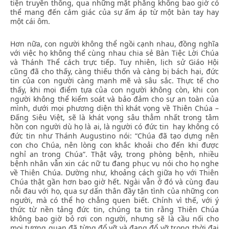
tiện truyền thông, qua những mặt phẳng không bao giờ có
thể mang đến cảm giác của sự ấm áp từ một bàn tay hay
một cái ôm.
Hơn nữa, con người không thể ngồi cạnh nhau, đồng nghĩa
với việc họ không thể cùng nhau chia sẻ Bàn Tiệc Lời Chúa
và Thánh Thể cách trực tiếp. Tuy nhiên, lịch sử Giáo Hội
cũng đã cho thấy, càng thiếu thốn và càng bị bách hại, đức
tin của con người càng mạnh mẽ và sâu sắc. Thực tế cho
thấy, khi mọi điểm tựa của con người không còn, khi con
người không thể kiểm soát và bảo đảm cho sự an toàn của
mình, dưới mọi phương diện thì khát vọng về Thiên Chúa –
Đấng Siêu Việt, sẽ là khát vọng sâu thẳm nhất trong tâm
hồn con người dù họ là ai, là người có đức tin hay không có
đức tin như Thánh Augustino nói: “Chúa đã tạo dựng nên
con cho Chúa, nên lòng con khắc khoải cho đến khi được
nghỉ an trong Chúa”. Thật vậy, trong phòng bệnh, nhiều
bệnh nhân vẫn xin các nữ tu đang phục vụ nói cho họ nghe
về Thiên Chúa. Dường như, khoảng cách giữa họ với Thiên
Chúa thật gần hơn bao giờ hết. Ngài vẫn ở đó và cùng đau
nỗi đau với họ, qua sự dấn thân đầy tận tình của những con
người, mà có thể họ chẳng quen biết. Chính vì thế, với ý
thức từ nền tảng đức tin, chúng ta tin rằng Thiên Chúa
không bao giờ bỏ rơi con người, nhưng sẽ là cầu nối cho
mọi tương quan đã từng đổ vỡ và đang đổ vỡ trong thời đại