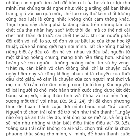
những con người tìm cách để bòn rút của họ và trục lợi cho
mình, mà chúng ta đã nghe như: việc gia tăng giá bán khẩu
trang, giá vắc-xin quá mức, chế tạo máy thở kém chất lượng
cùng bao luật lệ cứng nhắc không chút cảm thông khác.
Thực trạng này chẳng phải là đang sống trên những tấm da
chết của tha nhân hay sao? Một thời đại mà có thể nói cái
chết tinh thần đi trước cái chết thể xác, khi con người phải
đối diện với nỗi lo sợ, cô đơn và sự bất lực của khoa học kỹ
thuật, của khả năng giới hạn nơi mình. Tất cả khủng hoảng
riêng biệt ấy đều có liên hệ với nhau và đều bắt nguồn từ
một khủng hoảng chung, mang tính nền tảng hơn. Khủng
hoảng về con người – khủng hoảng niềm tin và hy vọng.
“Thật ra, căn bệnh vô cảm không phải chỉ là chuyện của
ngày hôm nay và cũng không phải chỉ là chuyện của thời
đầu Kitô giáo. Vô cảm là chuyện của con người mọi thời và
mọi nơi. Vô cảm có mầm mống trong tội tổ tông. Khi nguyên
tổ loài người từ chối một hành trình cuộc sống được kết dệt
bằng sống với, sống thân tình với Chúa và trở nên “một
xương một thịt” với nhau (Xc. St 2, 24), thì đã chọn phương
thức để hoàn thành cuộc đời mình bằng một “trái cấm”.
Nguyên tổ chọn trái cấm để trở nên như thần thánh: “…ngày
nào ông bà ăn trái cây đó, mắt ông bà sẽ mở ra, và ông bà
sẽ nên như những vị thần biết điều thiện điều ác” (St 3,5).
“Đằng sau trái cấm không có ai khác. Chọn trái cấm là chọn
phương thức sống cho mình, vì mình, để hoàn thành cuộc