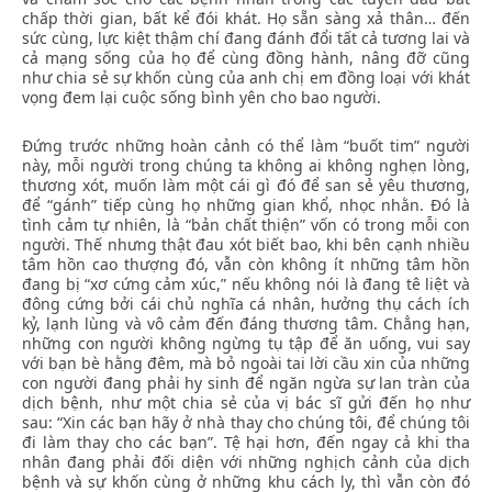
chấp thời gian, bất kể đói khát. Họ sẵn sàng xả thân… đến
sức cùng, lực kiệt thậm chí đang đánh đổi tất cả tương lai và
cả mạng sống của họ để cùng đồng hành, nâng đỡ cũng
như chia sẻ sự khốn cùng của anh chị em đồng loại với khát
vọng đem lại cuộc sống bình yên cho bao người.
Đứng trước những hoàn cảnh có thể làm “buốt tim” người
này, mỗi người trong chúng ta không ai không nghẹn lòng,
thương xót, muốn làm một cái gì đó để san sẻ yêu thương,
để “gánh” tiếp cùng họ những gian khổ, nhọc nhằn. Đó là
tình cảm tự nhiên, là “bản chất thiện” vốn có trong mỗi con
người. Thế nhưng thật đau xót biết bao, khi bên cạnh nhiều
tâm hồn cao thượng đó, vẫn còn không ít những tâm hồn
đang bị “xơ cứng cảm xúc,” nếu không nói là đang tê liệt và
đông cứng bởi cái chủ nghĩa cá nhân, hưởng thụ cách ích
kỷ, lạnh lùng và vô cảm đến đáng thương tâm. Chẳng hạn,
những con người không ngừng tụ tập để ăn uống, vui say
với bạn bè hằng đêm, mà bỏ ngoài tai lời cầu xin của những
con người đang phải hy sinh để ngăn ngừa sự lan tràn của
dịch bệnh, như một chia sẻ của vị bác sĩ gửi đến họ như
sau: “Xin các bạn hãy ở nhà thay cho chúng tôi, để chúng tôi
đi làm thay cho các bạn”. Tệ hại hơn, đến ngay cả khi tha
nhân đang phải đối diện với những nghịch cảnh của dịch
bệnh và sự khốn cùng ở những khu cách ly, thì vẫn còn đó