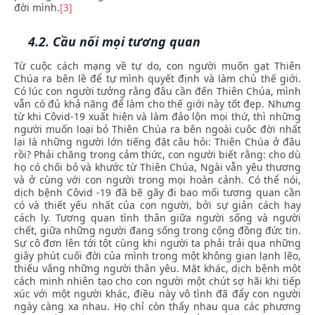
đời mình.
[3]
4.2. Cầu nối mọi tương quan
Từ cuộc cách mạng về tự do, con người muốn gạt Thiên
Chúa ra bên lề để tự mình quyết định và làm chủ thế giới.
Có lúc con người tưởng rằng đâu cần đến Thiên Chúa, mình
vẫn có đủ khả năng để làm cho thế giới này tốt đẹp. Nhưng
từ khi Côvid-19 xuất hiện và làm đảo lộn mọi thứ, thì những
người muốn loại bỏ Thiên Chúa ra bên ngoài cuộc đời nhất
lại là những người lớn tiếng đặt câu hỏi: Thiên Chúa ở đâu
rồi? Phải chăng trong cảm thức, con người biết rằng: cho dù
họ có chối bỏ và khước từ Thiên Chúa, Ngài vẫn yêu thương
và ở cùng với con người trong mọi hoàn cảnh. Có thể nói,
dịch bệnh Côvid -19 đã bẽ gãy đi bao mối tương quan cần
có và thiết yếu nhất của con người, bởi sự giản cách hay
cách ly. Tương quan tình thân giữa người sống và người
chết, giữa những người đang sống trong cộng đồng đức tin.
Sự cô đơn lên tới tột cùng khi người ta phải trải qua những
giây phút cuối đời của mình trong một không gian lạnh lẽo,
thiếu vắng những người thân yêu. Mặt khác, dịch bệnh một
cách minh nhiên tạo cho con người một chút sợ hãi khi tiếp
xúc với một người khác, điều này vô tình đã đẩy con người
ngày càng xa nhau. Họ chỉ còn thấy nhau qua các phương