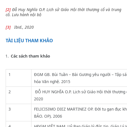
[2]
Đỗ Huy Nghĩa O.P. Lịch sử Giáo Hội thời thượng cổ và trung
cổ. Lưu hành nội bộ
[3]
Ibid., 2020
TÀI LIỆU THAM KHẢO
Các sách tham khảo
1
ĐGM GB. Bùi Tuần – Bài Gương yêu người – Tập sá
hóa Văn nghệ. 2015
2
ĐỖ HUY NGHĨA O.P. Lịch sử Giáo Hội thời thượng c
2020
3
FELICISIMO DIEZ MARTINEZ OP. Đời tu gạn đục k
BẢO. OP). 2006
4
HĐGM VIỆT NAM, Uỷ Ban Giáo lý đức tin. Giáo Lý 