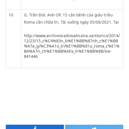
10
G. Trần Đức Anh OP. 15 căn bệnh của giáo triều
Roma cần chữa trị. Tải xuống ngày 05/08/2021. Tại
http://www.archivioradiovaticana.va/storico/2014/
12/23/15_c%C4%83n_b%E1%BB%87nh_c%E1%BB
%A7a_gi%C3%A1o_tri%E1%BB%81u_roma_c%E1%
BA%A7n_ch%E1%BB%AFa_tr%E1%BB%8B/vie-
841446