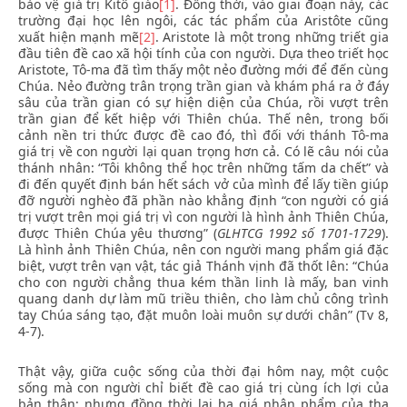
bảo vệ giá trị Kitô giáo
[1]
. Đồng thời, vào giai đoạn này, các
trường đại học lên ngôi, các tác phẩm của Aristôte cũng
xuất hiện mạnh mẽ
[2]
. Aristote là một trong những triết gia
đầu tiên đề cao xã hội tính của con người. Dựa theo triết học
Aristote, Tô-ma đã tìm thấy một nẻo đường mới để đến cùng
Chúa. Nẻo đường trân trọng trần gian và khám phá ra ở đáy
sâu của trần gian có sự hiện diện của Chúa, rồi vượt trên
trần gian để kết hiệp với Thiên chúa. Thế nên, trong bối
cảnh nền tri thức được đề cao đó, thì đối với thánh Tô-ma
giá trị về con người lại quan trọng hơn cả. Có lẽ câu nói của
thánh nhân: “Tôi không thể học trên những tấm da chết” và
đi đến quyết định bán hết sách vở của mình để lấy tiền giúp
đỡ người nghèo đã phần nào khẳng định “con người có giá
trị vượt trên mọi giá trị vì con người là hình ảnh Thiên Chúa,
được Thiên Chúa yêu thương” (
GLHTCG 1992 số 1701-1729
).
Là hình ảnh Thiên Chúa, nên con người mang phẩm giá đặc
biệt, vượt trên vạn vật, tác giả Thánh vịnh đã thốt lên: “Chúa
cho con người chẳng thua kém thần linh là mấy, ban vinh
quang danh dự làm mũ triều thiên, cho làm chủ công trình
tay Chúa sáng tạo, đặt muôn loài muôn sự dưới chân” (Tv 8,
4-7).
Thật vậy, giữa cuộc sống của thời đại hôm nay, một cuộc
sống mà con người chỉ biết đề cao giá trị cùng ích lợi của
bản thân; nhưng đồng thời lại hạ giá nhân phẩm của tha