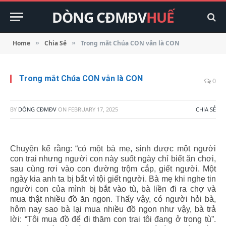
DÒNG CĐMĐV
HUẾ
Home
Chia Sẻ
Trong mắt Chúa CON vẫn là CON
»
»
Trong mắt Chúa CON vẫn là CON
0
BY
DÒNG CĐMĐV
ON
FEBRUARY 17, 2025
CHIA SẺ
Chuyện kể rằng: “có một bà mẹ, sinh được một người
con trai nhưng người con này suốt ngày chỉ biết ăn chơi,
sau cùng rơi vào con đường trộm cắp, giết người. Một
ngày kia anh ta bị bắt vì tội giết người. Bà mẹ khi nghe tin
người con của mình bị bắt vào tù, bà liền đi ra chợ và
mua thật nhiều đồ ăn ngon. Thấy vậy, có người hỏi bà,
hôm nay sao bà lại mua nhiều đồ ngon như vậy, bà trả
lời: “Tôi mua đồ để đi thăm con trai tôi đang ở trong tù”.