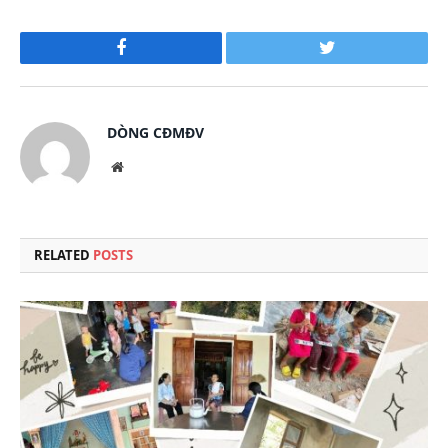
Facebook
Twitter
DÒNG CĐMĐV
Website
RELATED
POSTS