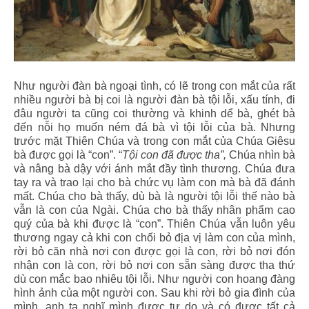
Như người đàn bà ngoại tình, có lẽ trong con mắt của rất
nhiều người bà bị coi là người đàn bà tội lỗi, xấu tính, đi
đâu người ta cũng coi thường và khinh dể bà, ghét bà
đến nỗi họ muốn ném đá bà vì tội lỗi của bà. Nhưng
trước mặt Thiên Chúa và trong con mắt của Chúa Giêsu
bà được gọi là “con”. “
Tội con đã được tha”,
Chúa nhìn bà
và nâng bà dậy với ánh mắt đầy tình thương. Chúa đưa
tay ra và trao lại cho bà chức vụ làm con mà bà đã đánh
mất. Chúa cho bà thấy, dù bà là người tội lỗi thế nào bà
vẫn là con của Ngài. Chúa cho bà thấy nhân phẩm cao
quý của bà khi được là “con”. Thiên Chúa vẫn luôn yêu
thương ngay cả khi con chối bỏ địa vị làm con của mình,
rời bỏ căn nhà nơi con được gọi là con, rời bỏ nơi đón
nhận con là con, rời bỏ nơi con sẵn sàng được tha thứ
dù con mắc bao nhiêu tội lỗi. Như người con hoang đàng
hình ảnh của một người con. Sau khi rời bỏ gia đình của
mình, anh ta nghĩ mình được tự do và có được tất cả