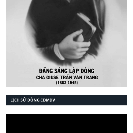
LỊCH SỬ DÒNG CĐMĐV