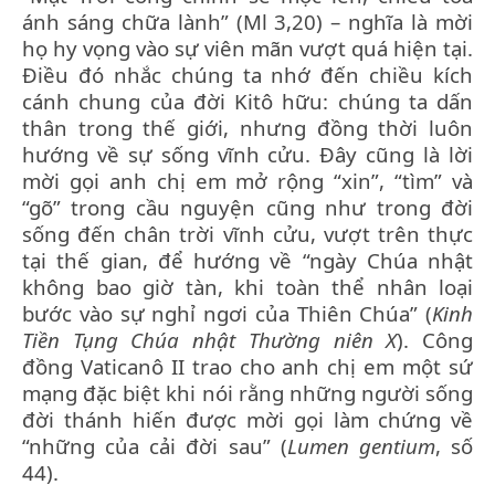
ánh sáng chữa lành” (Ml 3,20) – nghĩa là mời
họ hy vọng vào sự viên mãn vượt quá hiện tại.
Điều đó nhắc chúng ta nhớ đến chiều kích
cánh chung của đời Kitô hữu: chúng ta dấn
thân trong thế giới, nhưng đồng thời luôn
hướng về sự sống vĩnh cửu. Đây cũng là lời
mời gọi anh chị em mở rộng “xin”, “tìm” và
“gõ” trong cầu nguyện cũng như trong đời
sống đến chân trời vĩnh cửu, vượt trên thực
tại thế gian, để hướng về “ngày Chúa nhật
không bao giờ tàn, khi toàn thể nhân loại
bước vào sự nghỉ ngơi của Thiên Chúa” (
Kinh
Tiền Tụng Chúa nhật Thường niên X
). Công
đồng Vaticanô II trao cho anh chị em một sứ
mạng đặc biệt khi nói rằng những người sống
đời thánh hiến được mời gọi làm chứng về
“những của cải đời sau” (
Lumen gentium
, số
44).