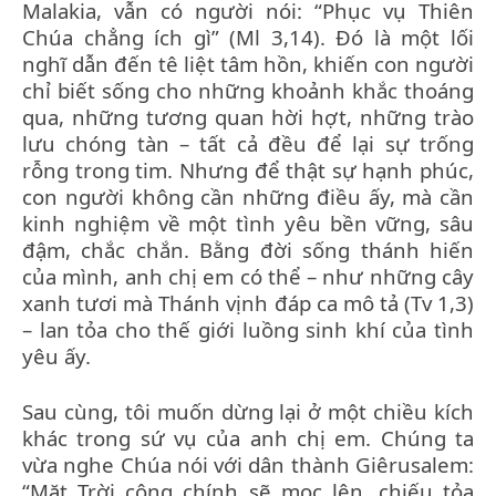
Malakia, vẫn có người nói: “Phục vụ Thiên
Chúa chẳng ích gì” (Ml 3,14). Đó là một lối
nghĩ dẫn đến tê liệt tâm hồn, khiến con người
chỉ biết sống cho những khoảnh khắc thoáng
qua, những tương quan hời hợt, những trào
lưu chóng tàn – tất cả đều để lại sự trống
rỗng trong tim. Nhưng để thật sự hạnh phúc,
con người không cần những điều ấy, mà cần
kinh nghiệm về một tình yêu bền vững, sâu
đậm, chắc chắn. Bằng đời sống thánh hiến
của mình, anh chị em có thể – như những cây
xanh tươi mà Thánh vịnh đáp ca mô tả (Tv 1,3)
– lan tỏa cho thế giới luồng sinh khí của tình
yêu ấy.
Sau cùng, tôi muốn dừng lại ở một chiều kích
khác trong sứ vụ của anh chị em. Chúng ta
vừa nghe Chúa nói với dân thành Giêrusalem:
“Mặt Trời công chính sẽ mọc lên, chiếu tỏa