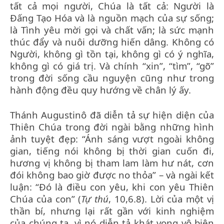
tất cả mọi người, Chúa là tất cả: Người là
Đấng Tạo Hóa và là nguồn mạch của sự sống;
là Tình yêu mời gọi và chất vấn; là sức mạnh
thúc đẩy và nuôi dưỡng hiến dâng. Không có
Người, không gì tồn tại, không gì có ý nghĩa,
không gì có giá trị. Và chính “xin”, “tìm”, “gõ”
trong đời sống cầu nguyện cũng như trong
hành động đều quy hướng về chân lý ấy.
Thánh Augustinô đã diễn tả sự hiện diện của
Thiên Chúa trong đời ngài bằng những hình
ảnh tuyệt đẹp: “Ánh sáng vượt ngoài không
gian, tiếng nói không bị thời gian cuốn đi,
hương vị không bị tham lam làm hư nát, cơn
đói không bao giờ được no thỏa” – và ngài kết
luận: “Đó là điều con yêu, khi con yêu Thiên
Chúa của con” (
Tự thú
, 10,6.8). Lời của một vị
thần bí, nhưng lại rất gần với kinh nghiệm
của chúng ta, vì nó diễn tả khát vọng vô biên