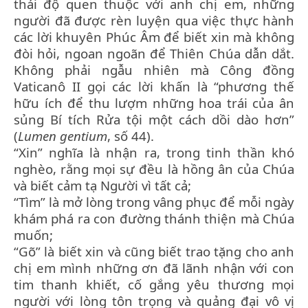
thái độ quen thuộc với anh chị em, những
người đã được rèn luyện qua việc thực hành
các lời khuyên Phúc Âm để biết xin mà không
đòi hỏi, ngoan ngoãn để Thiên Chúa dẫn dắt.
Không phải ngẫu nhiên mà Công đồng
Vaticanô II gọi các lời khấn là “phương thế
hữu ích để thu lượm những hoa trái của ân
sủng Bí tích Rửa tội một cách dồi dào hơn”
(
Lumen gentium
, số 44).
“Xin” nghĩa là nhận ra, trong tinh thần khó
nghèo, rằng mọi sự đều là hồng ân của Chúa
và biết cảm tạ Người vì tất cả;
“Tìm” là mở lòng trong vâng phục để mỗi ngày
khám phá ra con đường thánh thiện mà Chúa
muốn;
“Gõ” là biết xin và cũng biết trao tặng cho anh
chị em mình những ơn đã lãnh nhận với con
tim thanh khiết, cố gắng yêu thương mọi
người với lòng tôn trọng và quảng đại vô vị