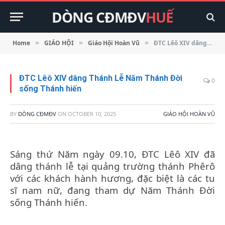
DÒNG CĐMĐV
HUẾ
Home
GIÁO HỘI
Giáo Hội Hoàn Vũ
ĐTC Lêô XIV dâng Thánh Lễ Năm Thánh Đời sống Thánh hiến
»
»
»
ĐTC Lêô XIV dâng Thánh Lễ Năm Thánh Đời
0
sống Thánh hiến
BY
DÒNG CĐMĐV
ON
OCTOBER 10, 2025
GIÁO HỘI HOÀN VŨ
Sáng thứ Năm ngày 09.10, ĐTC Lêô XIV đã
dâng thánh lễ tại quảng trường thánh Phêrô
với các khách hành hương, đặc biệt là các tu
sĩ nam nữ, đang tham dự Năm Thánh Đời
sống Thánh hiến.