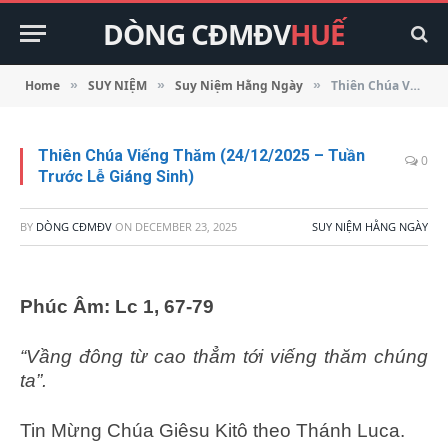
DÒNG CĐMĐV
HUẾ
Home
SUY NIỆM
Suy Niệm Hằng Ngày
Thiên Chúa Viếng Thăm (24/12/2025 – Tuần Trước Lễ Giáng Sinh)
»
»
»
Thiên Chúa Viếng Thăm (24/12/2025 – Tuần
0
Trước Lễ Giáng Sinh)
BY
DÒNG CĐMĐV
ON
DECEMBER 23, 2025
SUY NIỆM HẰNG NGÀY
Phúc Âm: Lc 1, 67-79
“Vầng đông từ cao thẳm tới viếng thăm chúng
ta”.
Tin Mừng Chúa Giêsu Kitô theo Thánh Luca.