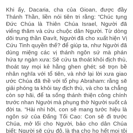
Khi ấy, Dacaria, cha của Gioan, được đầy
Thánh Thần, liền nói tiên tri rằng: “Chúc tụng
Ðức Chúa là Thiên Chúa Israel, Người đã
viếng thăm và cứu chuộc dân Người. Từ dòng
dõi trung thần Ðavít, Người đã cho xuất hiện Vị
Cứu Tinh quyền thế? để giúp ta, như Người đã
dùng miệng các vị thánh ngôn sứ mà phán
hứa tự ngàn xưa: Sẽ cứu ta thoát khỏi địch thù,
thoát tay mọi kẻ hằng ghen ghét; sẽ trọn bề
nhân nghĩa với tổ tiên, và nhớ lại lời xưa giao
ước Chúa đã thề với tổ phụ Abraham: rằng sẽ
giải phóng ta khỏi tay địch thù, và cho ta chẳng
còn sợ hãi, để ta sống thánh thiện công chính
trước nhan Người mà phụng thờ Người suốt cả
đời ta. “Hài nhi hỡi, con sẽ mang tước hiệu là
ngôn sứ của Ðấng Tối Cao: Con sẽ đi trước
Chúa, mở lối cho Người, bảo cho dân Chúa
biết: Người sẽ cứu độ, là tha cho họ hết mọi tội