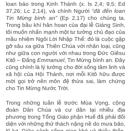
loan báo trong Kinh Thánh (x. Is 2,4; 9,5; Ed
37,26; Lc 2,14), và chính Người
“đã đến loan
Tin Mừng bình an”
(Ep 2,17) cho chúng ta.
Trong bầu khí hân hoan của đại lễ Giáng Sinh,
tôi muốn nhấn mạnh một tư tưởng chủ đạo của
mầu nhiệm Ngôi Lời Nhập Thể: đó là cuộc gặp
gỡ sâu xa giữa Thiên Chúa với nhân loại, cũng
như giữa con người với nhau trong Đức Giêsu
Kitô – Đấng
Emmanuel
, Tin Mừng bình an. Đây
cũng chính là lý tưởng cho đời sống tâm linh và
xã hội của Hội Thánh, nơi mỗi Kitô hữu được
mời gọi trở nên môn đệ thừa sai, làm chứng
cho Tin Mừng Nước Trời.
Trong những tuần lễ trước Mùa Vọng, cộng
đoàn Dân Chúa và cư dân tại nhiều địa
phương trong Tổng Giáo phận Huế đã phải đối
diện với những thử thách nặng nề do mưa bão,
lũ lụt. Giữa cảnh sống gian khó và thiếu thốn,