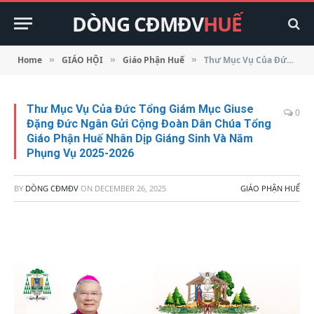
DÒNG CĐMĐV
HUẾ
Home
GIÁO HỘI
Giáo Phận Huế
Thư Mục Vụ Của Đức Tổng Giám Mục Giuse Đặng Đức Ngân Gửi Cộng Đoàn Dân Chúa Tổng Giáo Phận Huế Nhân Dịp Giáng Sinh Và Năm Phụng Vụ 2025-2026
»
»
»
Thư Mục Vụ Của Đức Tổng Giám Mục Giuse
0
Đặng Đức Ngân Gửi Cộng Đoàn Dân Chúa Tổng
Giáo Phận Huế Nhân Dịp Giáng Sinh Và Năm
Phụng Vụ 2025-2026
BY
DÒNG CĐMĐV
ON
DECEMBER 26, 2025
GIÁO PHẬN HUẾ