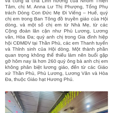
và cũng là cha Linh hướng của Nhóm Thiện
Tâm, chị M. Anna Lư Thị Phượng, Tổng Phụ
trách Dòng Con Đức Mẹ Đi Viếng – Huế, quý
chị em trong Ban Tông đồ truyền giáo của Hội
dòng, và một số chị em từ Nhà Mẹ, từ các
Cộng đoàn lân cận như Phù Lương, Lương
văn, Hòa Đa; quý anh chị trong Gia đình hiệp
hội CĐMĐV tại Thần Phù, các em Thanh tuyển
và Thỉnh sinh của Hội dòng. Một thành phần
quan trọng không thể thiếu làm nên buổi gặp
gỡ hôm nay là hơn 260 quý ông bà anh chị em
không phân biệt lương giáo, đến từ các Giáo
xứ Thần Phù, Phù Lương, Lương Văn và Hòa
Đa, thuộc Giáo hạt Hương Phú.