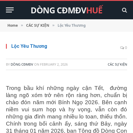
DÒNG CĐMĐV
HUẾ
Home
CÁC SỰ KIỆN
Lộc Yêu Thương
»
»
Lộc Yêu Thương
0
BY
DÒNG CĐMĐV
ON
FEBRUARY 2, 2026
CÁC SỰ KIỆN
Trong bầu khí những ngày cận Tết, đường
làng ngõ xóm trở nên rộn ràng hơn, chuẩn bị
chào đón năm mới Bính Ngọ 2026. Bên cạnh
niềm vui sum họp và hy vọng, vẫn còn đó
những gia đình mang nhiều lo toan, thiếu thốn.
Chính trong bối cảnh ấy, sáng thứ Bảy, ngày
31 tháng 01 năm 2026, ban Tông đồ Dòng Con