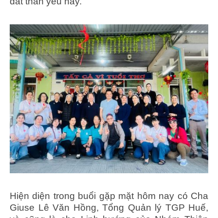
đất thân yêu này.
Hiện diện trong buổi gặp mặt hôm nay có Cha
Giuse Lê Văn Hồng, Tổng Quản lý TGP Huế,