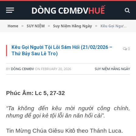
DÒNG CĐMĐV
HUẾ
Home
SUY NIỆM
Suy Niệm Hằng Ngày
Kêu Gọi Người Tội Lỗi Sám Hối (21/02/2026 – Thứ Bảy Sau Lễ Tro)
»
»
»
Kêu Gọi Người Tội Lỗi Sám Hối (21/02/2026 –
0
Thứ Bảy Sau Lễ Tro)
BY
DÒNG CĐMĐV
ON
FEBRUARY 20, 2026
SUY NIỆM HẰNG NGÀY
Phúc Âm: Lc 5, 27-32
“Ta không đến kêu mời người công chính,
nhưng để gọi kẻ tội lỗi ăn năn hối cải”.
Tin Mừng Chúa Giêsu Kitô theo Thánh Luca.