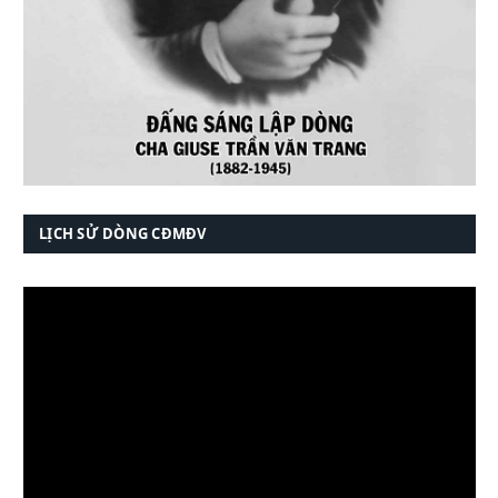
LỊCH SỬ DÒNG CĐMĐV