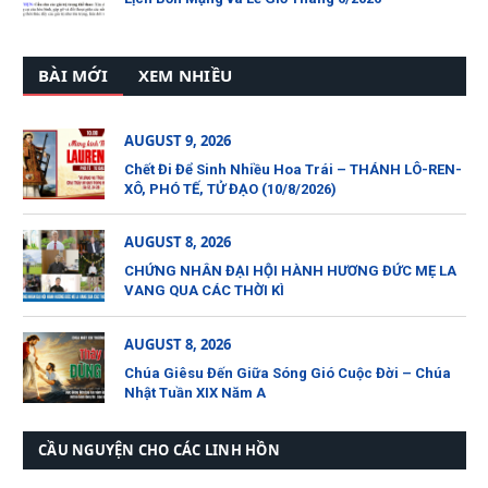
BÀI MỚI
XEM NHIỀU
AUGUST 9, 2026
Chết Đi Để Sinh Nhiều Hoa Trái – THÁNH LÔ-REN-
XÔ, PHÓ TẾ, TỬ ĐẠO (10/8/2026)
AUGUST 8, 2026
CHỨNG NHÂN ĐẠI HỘI HÀNH HƯƠNG ĐỨC MẸ LA
VANG QUA CÁC THỜI KÌ
AUGUST 8, 2026
Chúa Giêsu Đến Giữa Sóng Gió Cuộc Đời – Chúa
Nhật Tuần XIX Năm A
CẦU NGUYỆN CHO CÁC LINH HỒN