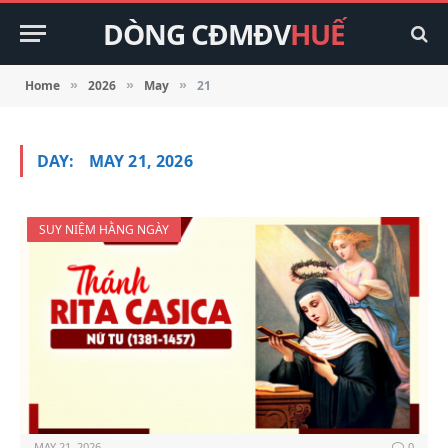
DÒNG CĐMĐV
HUẾ
Home
2026
May
21
»
»
»
DAY:
MAY 21, 2026
SUY NIỆM HẰNG NGÀY
MAY 21, 2026
0